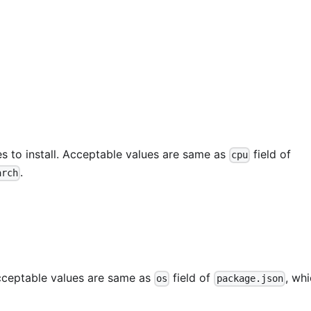
s to install. Acceptable values are same as
field of
cpu
.
arch
Acceptable values are same as
field of
, wh
os
package.json