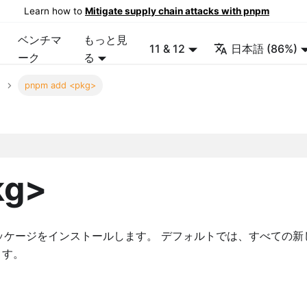
Learn how to
Mitigate supply chain attacks with pnpm
ベンチマ
もっと見
11 & 12
日本語 (86%)
ーク
る
pnpm add <pkg>
kg>
ッケージをインストールします。 デフォルトでは、すべての新
ます。