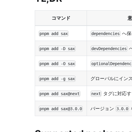
コマンド
へ保
pnpm add sax
dependencies
pnpm add -D sax
devDependencies
pnpm add -O sax
optionalDependenc
グローバルにイン
pnpm add -g sax
タグに対応す
pnpm add sax@next
next
バージョン
pnpm add sax@3.0.0
3.0.0