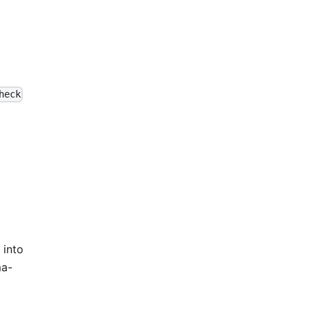
heck
 into
ma-