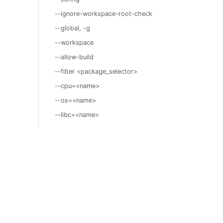
--ignore-workspace-root-check
--global, -g
--workspace
--allow-build
--filter <package_selector>
--cpu=<name>
--os=<name>
--libc=<name>