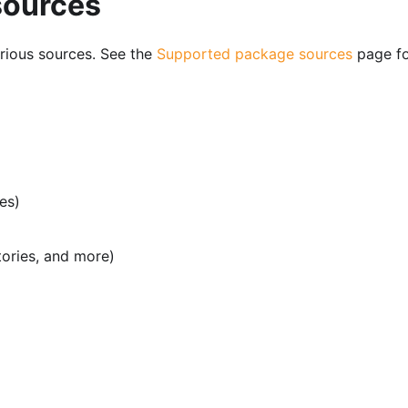
sources
rious sources. See the
Supported package sources
page f
ies)
tories, and more)