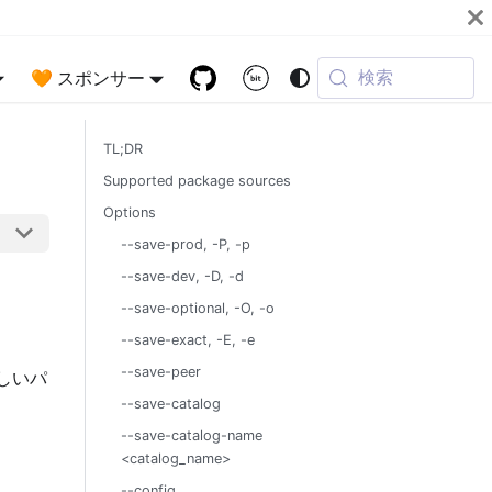
検索
🧡 スポンサー
TL;DR
Supported package sources
Options
--save-prod, -P, -p
--save-dev, -D, -d
--save-optional, -O, -o
--save-exact, -E, -e
--save-peer
しいパ
--save-catalog
--save-catalog-name
<catalog_name>
--config