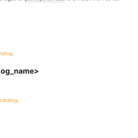
talog
.
alog_name>
catalog
.