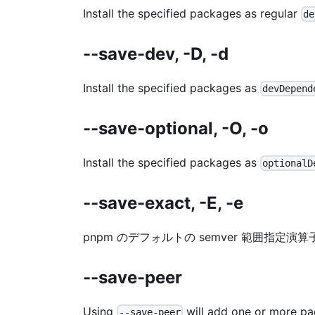
Install the specified packages as regular
de
--save-dev, -D, -d
Install the specified packages as
devDepend
--save-optional, -O, -o
Install the specified packages as
optionalD
--save-exact, -E, -e
pnpm のデフォルトの semver 範囲指
--save-peer
Using
will add one or more p
--save-peer