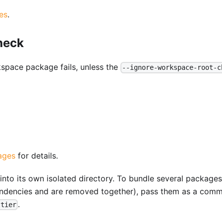
es
.
heck
space package fails, unless the
--ignore-workspace-root-c
ages
for details.
nto its own isolated directory. To bundle several packages
ependencies and are removed together), pass them as a com
.
ttier