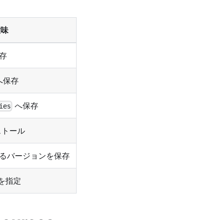
意味
存
へ保存
へ保存
ies
ストール
るバージョンを保存
を指定