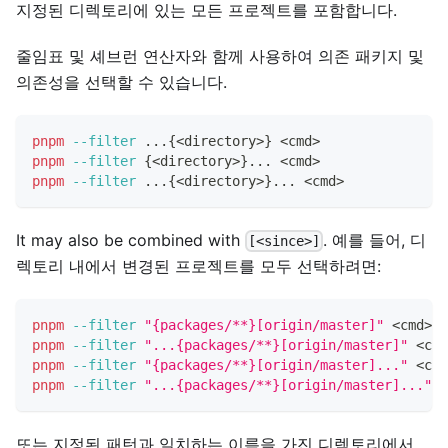
지정된 디렉토리에 있는 모든 프로젝트를 포함합니다.
줄임표 및 셰브런 연산자와 함께 사용하여 의존 패키지 및
의존성을 선택할 수 있습니다.
pnpm
--filter
..
.
{
<
directory
>
}
<
cmd
>
pnpm
--filter
{
<
directory
>
}
..
. 
<
cmd
>
pnpm
--filter
..
.
{
<
directory
>
}
..
. 
<
cmd
>
It may also be combined with
. 예를 들어, 디
[<since>]
렉토리 내에서 변경된 프로젝트를 모두 선택하려면:
pnpm
--filter
"{packages/**}[origin/master]"
<
cmd
>
pnpm
--filter
"...{packages/**}[origin/master]"
<
cmd
pnpm
--filter
"{packages/**}[origin/master]..."
<
cmd
pnpm
--filter
"...{packages/**}[origin/master]..."
<
또는 지정된 패턴과 일치하는 이름을 가진 디렉토리에서