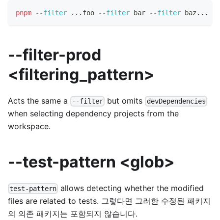
pnpm
--filter
..
.foo 
--filter
 bar 
--filter
 baz
..
. 
te
--filter-prod
<filtering_pattern>
Acts the same a
but omits
--filter
devDependencies
when selecting dependency projects from the
workspace.
--test-pattern <glob>
allows detecting whether the modified
test-pattern
files are related to tests. 그렇다면 그러한 수정된 패키지
의 의존 패키지는 포함되지 않습니다.