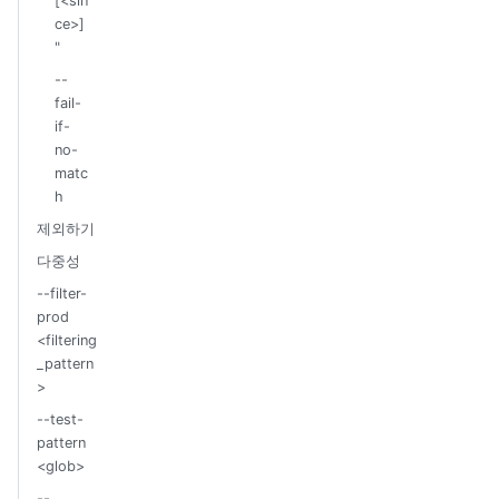
[<sin
ce>]
"
--
fail-
if-
no-
matc
h
제외하기
다중성
--filter-
prod
<filtering
_pattern
>
--test-
pattern
<glob>
--