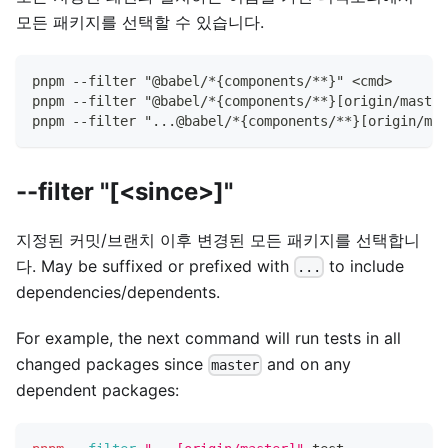
모든 패키지를 선택할 수 있습니다.
pnpm --filter "@babel/*{components/**}" <cmd>
pnpm --filter "@babel/*{components/**}[origin/master
pnpm --filter "...@babel/*{components/**}[origin/mas
--filter "[<since>]"
지정된 커밋/브랜치 이후 변경된 모든 패키지를 선택합니
다. May be suffixed or prefixed with
to include
...
dependencies/dependents.
For example, the next command will run tests in all
changed packages since
and on any
master
dependent packages: