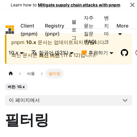
Learn how to
Mitigate supply chain attacks with pnpm
자주
벤
블
Client
Registry
묻는
치
More
pnpm
로
(pnpm)
(pnpr)
질문
마
그
(FAQ)
크
pnpm
10.x
문서는 업데이트되지 않습니다.
10.x
한국어 (52%)
🧡 후원하기
최신 문서는
최신 버전
(
11 & 12
)입니다.
사용
필터링
버전: 10.x
이 페이지에서
필터링