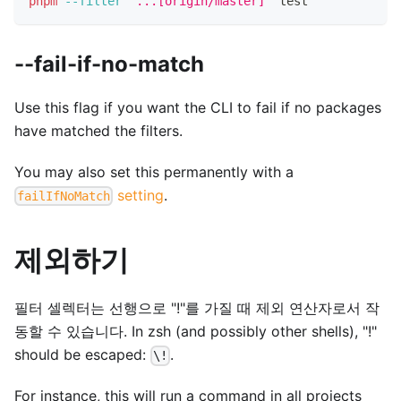
pnpm
--filter
"...[origin/master]"
test
--fail-if-no-match
Use this flag if you want the CLI to fail if no packages
have matched the filters.
You may also set this permanently with a
setting
.
failIfNoMatch
제외하기
필터 셀렉터는 선행으로 "!"를 가질 때 제외 연산자로서 작
동할 수 있습니다. In zsh (and possibly other shells), "!"
should be escaped:
.
\!
For instance, this will run a command in all projects