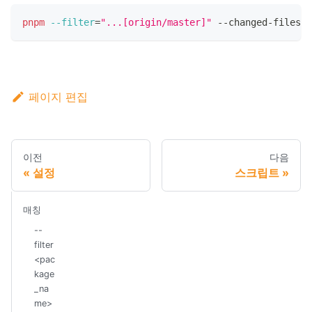
pnpm
--filter
=
"...[origin/master]"
 --changed-files-i
페이지 편집
이전
다음
설정
스크립트
매칭
--
filter
<pac
kage
_na
me>