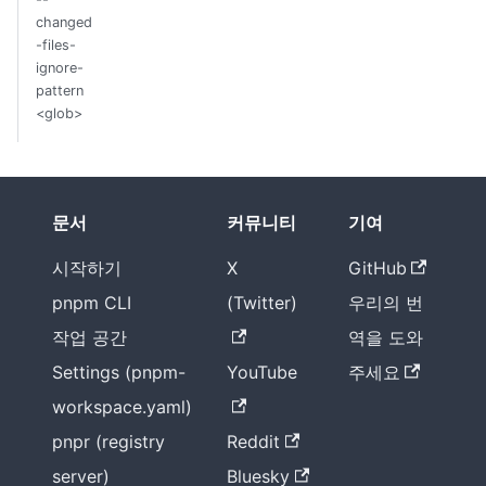
changed
-files-
ignore-
pattern
<glob>
문서
커뮤니티
기여
시작하기
X
GitHub
pnpm CLI
(Twitter)
우리의 번
작업 공간
역을 도와
Settings (pnpm-
YouTube
주세요
workspace.yaml)
pnpr (registry
Reddit
server)
Bluesky