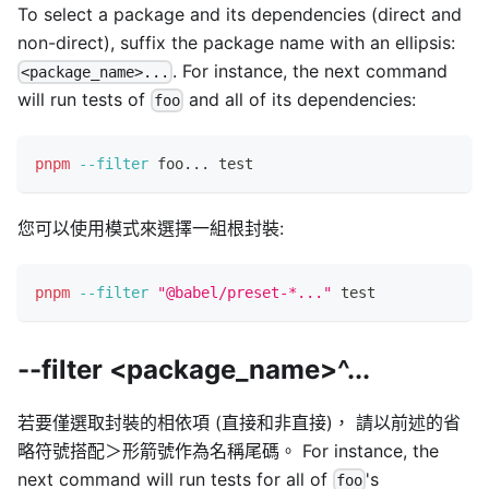
To select a package and its dependencies (direct and
non-direct), suffix the package name with an ellipsis:
. For instance, the next command
<package_name>...
will run tests of
and all of its dependencies:
foo
pnpm
--filter
 foo
..
. 
test
您可以使用模式來選擇一組根封裝:
pnpm
--filter
"@babel/preset-*..."
test
--filter <package_name>^...
若要僅選取封裝的相依項 (直接和非直接)， 請以前述的省
略符號搭配＞形箭號作為名稱尾碼。 For instance, the
next command will run tests for all of
's
foo