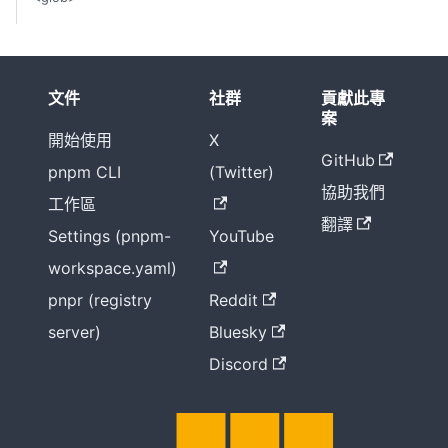
文件
社群
貢獻此專
案
開始使用
X
GitHub
pnpm CLI
(Twitter)
協助我們
工作區
翻譯
Settings (pnpm-
YouTube
workspace.yaml)
pnpr (registry
Reddit
server)
Bluesky
Discord