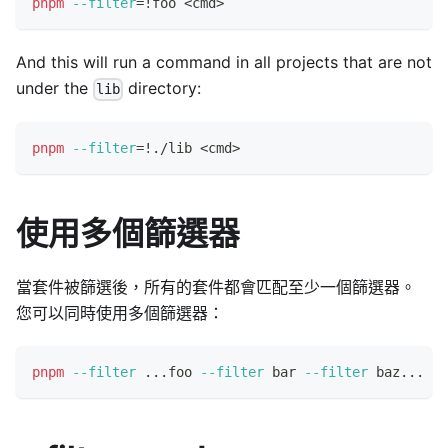
pnpm
--filter
=
!
foo 
<
cmd
>
And this will run a command in all projects that are not
under the
directory:
lib
pnpm
--filter
=
!
./lib 
<
cmd
>
使用多個篩選器
當套件被篩選後，所有的套件都會匹配至少一個篩選器。
您可以同時使用多個篩選器：
pnpm
--filter
..
.foo 
--filter
 bar 
--filter
 baz
..
. 
te