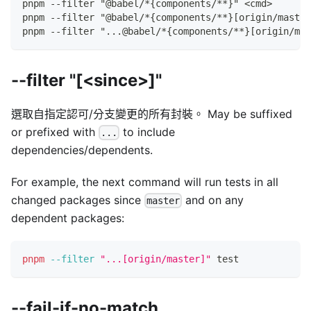
pnpm --filter "@babel/*{components/**}" <cmd>
pnpm --filter "@babel/*{components/**}[origin/master
pnpm --filter "...@babel/*{components/**}[origin/mas
--filter "[<since>]"
選取自指定認可/分支變更的所有封裝。 May be suffixed
or prefixed with
to include
...
dependencies/dependents.
For example, the next command will run tests in all
changed packages since
and on any
master
dependent packages:
pnpm
--filter
"...[origin/master]"
test
--fail-if-no-match