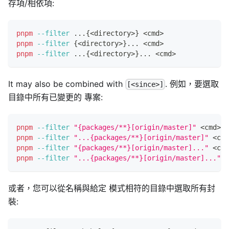
存項/相依項:
pnpm
--filter
..
.
{
<
directory
>
}
<
cmd
>
pnpm
--filter
{
<
directory
>
}
..
. 
<
cmd
>
pnpm
--filter
..
.
{
<
directory
>
}
..
. 
<
cmd
>
It may also be combined with
. 例如，要選取
[<since>]
目錄中所有已變更的 專案:
pnpm
--filter
"{packages/**}[origin/master]"
<
cmd
>
pnpm
--filter
"...{packages/**}[origin/master]"
<
cmd
pnpm
--filter
"{packages/**}[origin/master]..."
<
cmd
pnpm
--filter
"...{packages/**}[origin/master]..."
<
或者，您可以從名稱與給定 模式相符的目錄中選取所有封
裝: