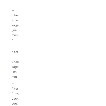
..
--
filter
<pac
kage
_na
me>
^...
--
filter
...
<pac
kage
_na
me>
--
filter
"...^<
pack
age_