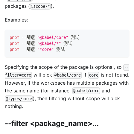
packages (
).
@scope/*
Examples:
pnpm
 --篩選 
"@babel/core"
 測試
pnpm
 --篩選 
"@babel/*"
 測試
pnpm
 --篩選 
"*core"
 測試
Specifying the scope of the package is optional, so
--
will pick
if
is not found.
filter=core
@babel/core
core
However, if the workspace has multiple packages with
the same name (for instance,
and
@babel/core
), then filtering without scope will pick
@types/core
nothing.
--filter <package_name>...