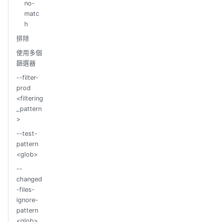
no-
matc
h
排除
使用多個
篩選器
--filter-
prod
<filtering
_pattern
>
--test-
pattern
<glob>
--
changed
-files-
ignore-
pattern
<glob>