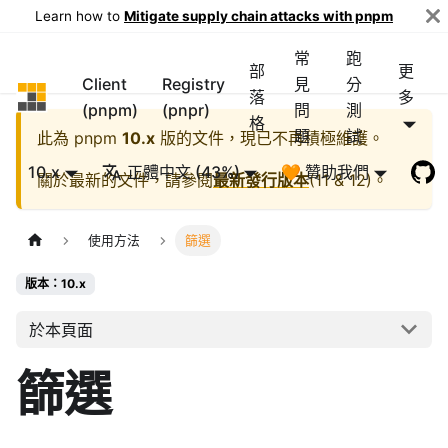
Learn how to
Mitigate supply chain attacks with pnpm
常
跑
部
更
Client
Registry
見
分
pnpm
落
多
(pnpm)
(pnpr)
問
測
格
題
試
此為
pnpm
10.x
版的文件，現已不再積極維護。
10.x
正體中文 (43%)
🧡 贊助我們
關於最新的文件，請參閱
最新發行版本
(
11 & 12
)。
使用方法
篩選
版本：10.x
於本頁面
篩選