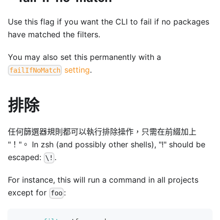
Use this flag if you want the CLI to fail if no packages
have matched the filters.
You may also set this permanently with a
setting
.
failIfNoMatch
排除
任何篩選器規則都可以執行排除操作，只需在前綴加上
"！"。 In zsh (and possibly other shells), "!" should be
escaped:
.
\!
For instance, this will run a command in all projects
except for
:
foo