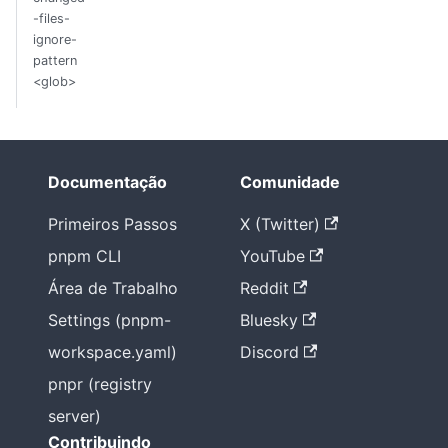
-files-
ignore-
pattern
<glob>
Documentação
Comunidade
Primeiros Passos
X (Twitter)
pnpm CLI
YouTube
Área de Trabalho
Reddit
Settings (pnpm-
Bluesky
workspace.yaml)
Discord
pnpr (registry
server)
Contribuindo