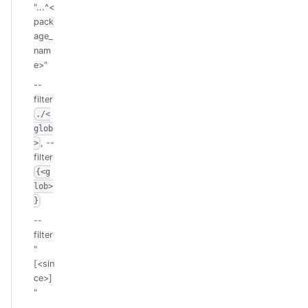
"...^<
pack
age_
nam
e>"
--
filter
./<
glob
, --
>
filter
{<g
lob>
}
--
filter
"
[<sin
ce>]
"