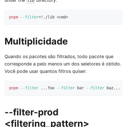
under the
directory:
lib
pnpm
--filter
=
!
./lib 
<
cmd
>
Multiplicidade
Quando os pacotes são filtrados, todo pacote que
corresponde a pelo menos um dos seletores é obtido.
Você pode usar quantos filtros quiser:
pnpm
--filter
..
.foo 
--filter
 bar 
--filter
 baz
..
. 
te
--filter-prod
<filtering_pattern>