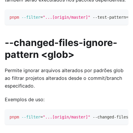
pnpm
--filter
=
"...[origin/master]"
 --test-pattern
=
"t
--changed-files-ignore-
pattern <glob>
Permite ignorar arquivos alterados por padrões glob
ao filtrar projetos alterados desde o commit/branch
especificado.
Exemplos de uso:
pnpm
--filter
=
"...[origin/master]"
 --changed-files-i