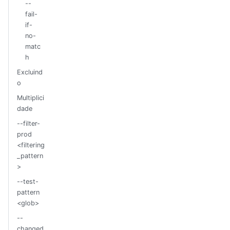
--
fail-
if-
no-
matc
h
Excluind
o
Multiplici
dade
--filter-
prod
<filtering
_pattern
>
--test-
pattern
<glob>
--
changed