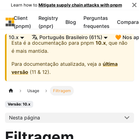
Learn how to
Mitigate supply chain attacks with pnpm
Client
Registry
Perguntas
pnpm
Blog
Compara
(pnpm)
(pnpr)
frequentes
10.x
Português Brasileiro (61%)
🧡 Nos ap
Esta é a documentação para
pnpm
10.x
, que não
é mais mantida.
Para documentação atualizada, veja a
última
versão
(
11 & 12
).
Usage
Filtragem
Versão: 10.x
Nesta página
Filtragem