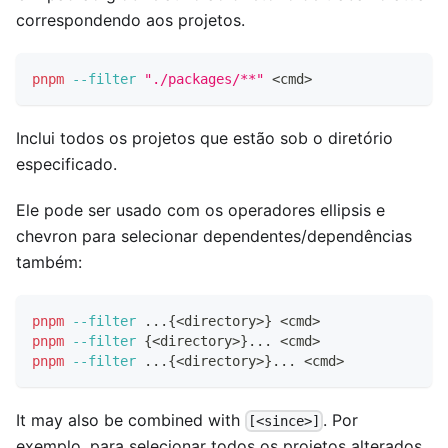
correspondendo aos projetos.
pnpm
--filter
"./packages/**"
<
cmd
>
Inclui todos os projetos que estão sob o diretório
especificado.
Ele pode ser usado com os operadores ellipsis e
chevron para selecionar dependentes/dependências
também:
pnpm
--filter
..
.
{
<
directory
>
}
<
cmd
>
pnpm
--filter
{
<
directory
>
}
..
. 
<
cmd
>
pnpm
--filter
..
.
{
<
directory
>
}
..
. 
<
cmd
>
It may also be combined with
. Por
[<since>]
exemplo, para selecionar todos os projetos alterados