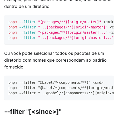
dentro de um diretório:
pnpm
--filter
"{packages/**}[origin/master]"
<
cmd
>
pnpm
--filter
"...{packages/**}[origin/master]"
<
cmd
pnpm
--filter
"{packages/**}[origin/master]..."
<
cmd
pnpm
--filter
"...{packages/**}[origin/master]..."
<
Ou você pode selecionar todos os pacotes de um
diretório com nomes que correspondam ao padrão
fornecido:
pnpm --filter "@babel/*{components/**}" <cmd>
pnpm --filter "@babel/*{components/**}[origin/master
pnpm --filter "...@babel/*{components/**}[origin/mas
--filter "[<since>]"