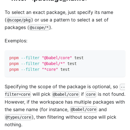
To select an exact package, just specify its name
(
) or use a pattern to select a set of
@scope/pkg
packages (
).
@scope/*
Exemplos:
pnpm
--filter
"@babel/core"
test
pnpm
--filter
"@babel/*"
test
pnpm
--filter
"*core"
test
Specifying the scope of the package is optional, so
--
will pick
if
is not found.
filter=core
@babel/core
core
However, if the workspace has multiple packages with
the same name (for instance,
and
@babel/core
), then filtering without scope will pick
@types/core
nothing.