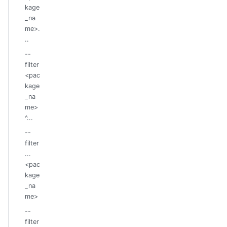
kage
_na
me>.
..
--
filter
<pac
kage
_na
me>
^...
--
filter
...
<pac
kage
_na
me>
--
filter