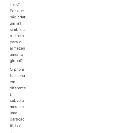
links?
Por que
não criar
um link
simbólic
o direto
para o
armazen
amento
global?
O pnpm
funciona
em
diferente
s
subvolu
mes em
uma
partição
Btrfs?