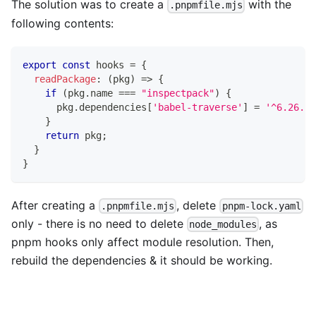
The solution was to create a
with the
.pnpmfile.mjs
following contents:
export
const
 hooks 
=
{
readPackage
:
(
pkg
)
=>
{
if
(
pkg
.
name
===
"inspectpack"
)
{
      pkg
.
dependencies
[
'babel-traverse'
]
=
'^6.26.0'
}
return
 pkg
;
}
}
After creating a
, delete
.pnpmfile.mjs
pnpm-lock.yaml
only - there is no need to delete
, as
node_modules
pnpm hooks only affect module resolution. Then,
rebuild the dependencies & it should be working.