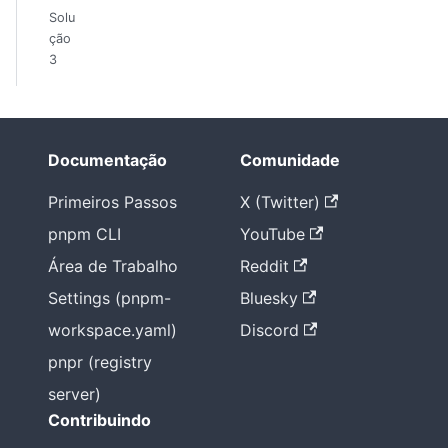
Solu
ção
3
Documentação
Comunidade
Primeiros Passos
X (Twitter)
pnpm CLI
YouTube
Área de Trabalho
Reddit
Settings (pnpm-
Bluesky
workspace.yaml)
Discord
pnpr (registry
server)
Contribuindo