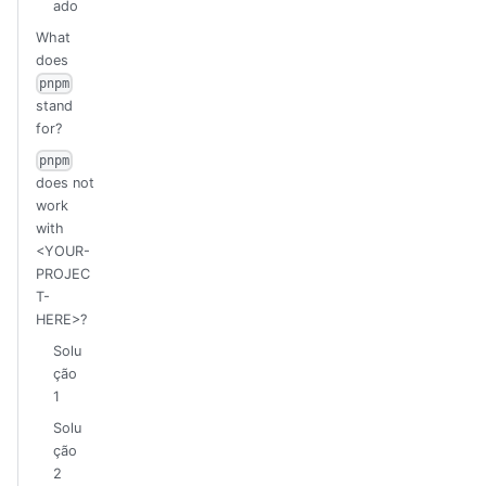
ado
What
does
pnpm
stand
for?
pnpm
does not
work
with
<YOUR-
PROJEC
T-
HERE>?
Solu
ção
1
Solu
ção
2