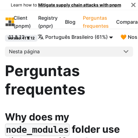
Learn how to
Mitigate supply chain attacks with pnpm
Client
Registry
Perguntas
pnpm
Blog
Compara
(pnpm)
(pnpr)
frequentes
11 & 12
Português Brasileiro (61%)
🧡 Nos
Versão: 11 & 12
Nesta página
Perguntas
frequentes
Why does my
folder use
node_modules