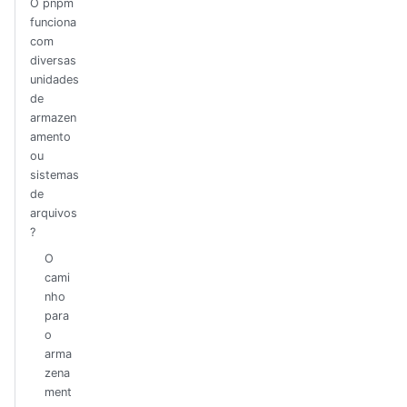
O pnpm
funciona
com
diversas
unidades
de
armazen
amento
ou
sistemas
de
arquivos
?
O
cami
nho
para
o
arma
zena
ment