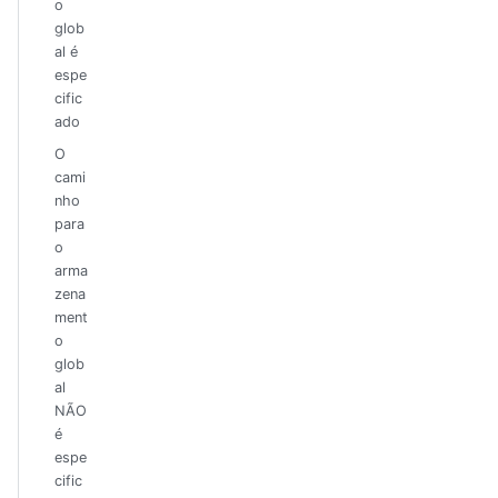
o
glob
al é
espe
cific
ado
O
cami
nho
para
o
arma
zena
ment
o
glob
al
NÃO
é
espe
cific