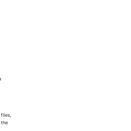
a
files,
 the