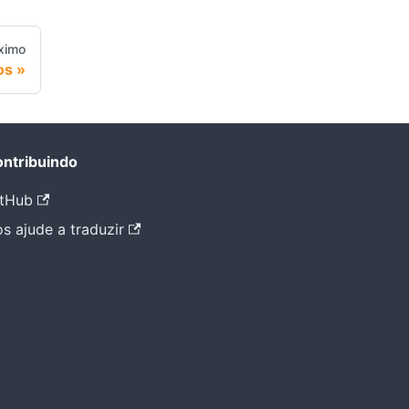
ximo
os
ntribuindo
tHub
s ajude a traduzir