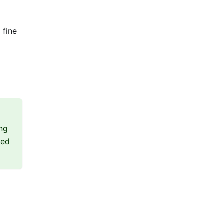
 fine
ng
ted