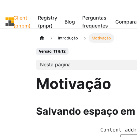
Client
Registry
Perguntas
pnpm
Blog
Compara
(pnpm)
(pnpr)
frequentes
Introdução
Motivação
Versão: 11 & 12
Nesta página
Motivação
Salvando espaço em