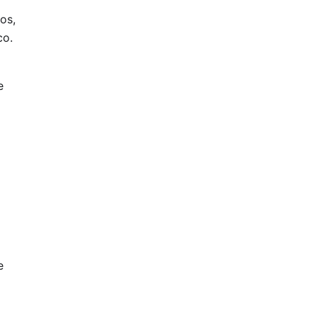
os,
co.
e
e