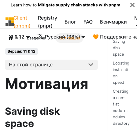
Learn how to
Mitigate supply chain attacks with pnpm
Client
Registry
pnpm
Блог
FAQ
Бенчмарки
(pnpm)
(pnpr)
11 & 12
Русский (38%)
🧡 Поддержите н
Введение
Мотивация
Saving
disk
Версия: 11 & 12
space
Boosting
На этой странице
installati
on
Мотивация
speed
Creating
a non-
flat
Saving disk
node_m
odules
space
directory