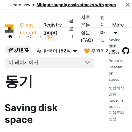
Learn how to
Mitigate supply chain attacks with pnpm
자주
벤
블
Client
Registry
묻는
치
More
pnpm
로
(pnpm)
(pnpr)
질문
마
그
소개
동기
(FAQ)
크
Saving
disk
버전: 11 & 12
11 & 12
한국어 (52%)
🧡 후원하기
space
Boosting
이 페이지에서
installati
on
동기
speed
평탄하지
않은
node_m
Saving disk
odules
디렉토리
space
생성