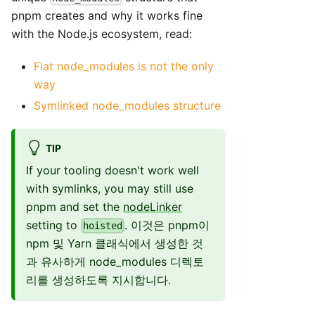
pnpm creates and why it works fine
with the Node.js ecosystem, read:
Flat node_modules is not the only
way
Symlinked node_modules structure
TIP
If your tooling doesn't work well
with symlinks, you may still use
pnpm and set the
nodeLinker
setting to
. 이것은 pnpm이
hoisted
npm 및 Yarn 클래식에서 생성한 것
과 유사하게 node_modules 디렉토
리를 생성하도록 지시합니다.