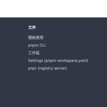
文件
開始使用
pnpm CLI
工作區
Settings (pnpm-workspace.yaml)
pnpr (registry server)