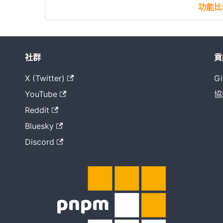
功能比
社群
貢
X (Twitter)
Gi
YouTube
協
Reddit
Bluesky
Discord