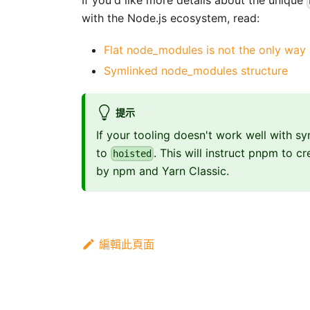
If you'd like more details about the unique
with the Node.js ecosystem, read:
Flat node_modules is not the only way
Symlinked node_modules structure
提示
If your tooling doesn't work well with s
to
. This will instruct pnpm to c
hoisted
by npm and Yarn Classic.
編輯此頁面