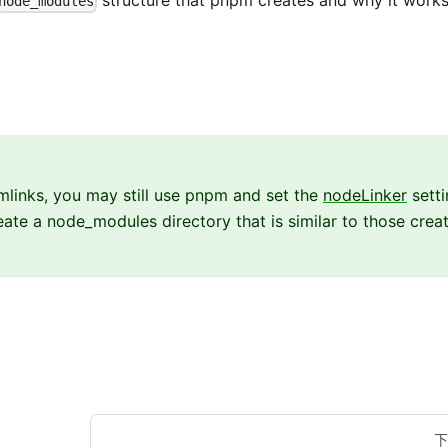
structure that pnpm creates and why it works
node_modules
ymlinks, you may still use pnpm and set the
nodeLinker
setti
reate a node_modules directory that is similar to those crea
下