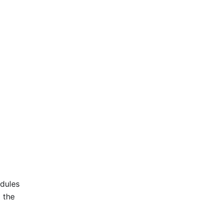
odules
 the