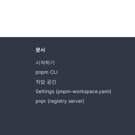
문서
시작하기
pnpm CLI
작업 공간
Settings (pnpm-workspace.yaml)
pnpr (registry server)