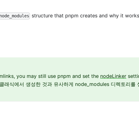
structure that pnpm creates and why it works
node_modules
ymlinks, you may still use pnpm and set the
nodeLinker
setti
arn 클래식에서 생성한 것과 유사하게 node_modules 디렉토리를