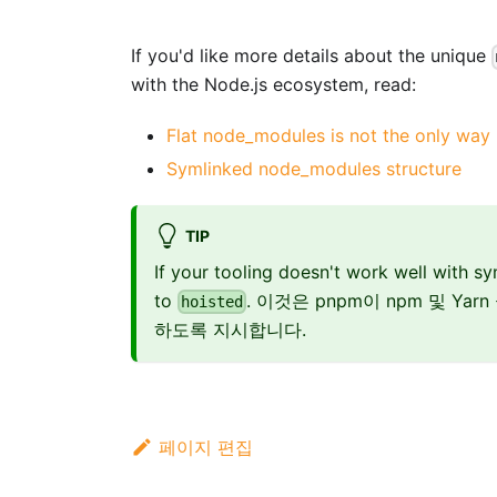
If you'd like more details about the unique
with the Node.js ecosystem, read:
Flat node_modules is not the only way
Symlinked node_modules structure
TIP
If your tooling doesn't work well with s
to
. 이것은 pnpm이 npm 및 Y
hoisted
하도록 지시합니다.
페이지 편집