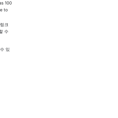
s 100
le to
드링크
할 수
수 있