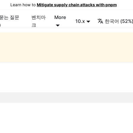
Learn how to
Mitigate supply chain attacks with pnpm
 묻는 질문
벤치마
More
10.x
한국어 (52%
)
크