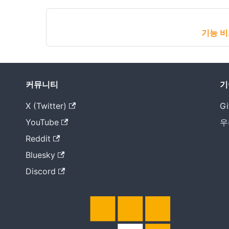
기능 
커뮤니티
기
X (Twitter)
Gi
YouTube
우
Reddit
Bluesky
Discord