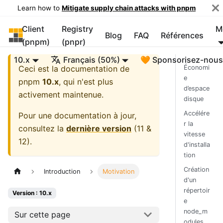
Learn how to
Mitigate supply chain attacks with pnpm
Client
Registry
M
pnpm
Blog
FAQ
Références
(pnpm)
(pnpr)
10.x
Français (50%)
🧡 Sponsorisez-nou
Ceci est la documentation de
Économi
e
pnpm
10.x
, qui n'est plus
d’espace
activement maintenue.
disque
Accélére
Pour une documentation à jour,
r la
consultez la
dernière version
(
11 &
vitesse
12
).
d'installa
tion
Création
Introduction
Motivation
d'un
répertoir
Version : 10.x
e
node_m
Sur cette page
odules