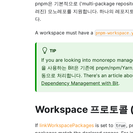
pnpm은 기본적으로 ('multi-package repositories'
려진) 모노레포를 지원합니다. 하나의 레포지
다.
A workspace must have a
pnpm-workspace.
TIP
If you are looking into monorepo manag
을 사용하는 Bit은 기존에 pnpm/npm/Y
동으로 처리합니다. There's an article abo
Dependency Management with Bit
.
Workspace 프로토콜 (
If
linkWorkspacePackages
is set to
, 
true