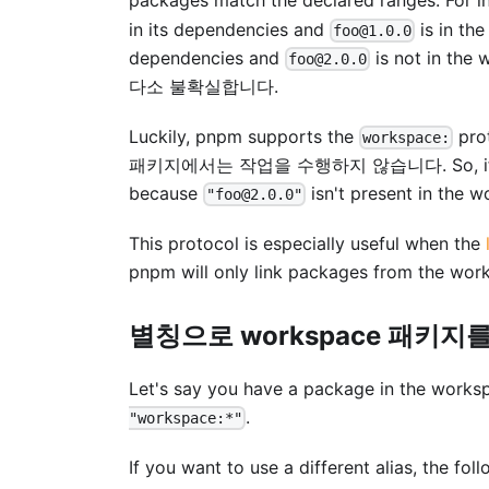
packages match the declared ranges. For i
in its dependencies and
is in th
foo@1.0.0
dependencies and
is not in the
foo@2.0.0
다소 불확실합니다.
Luckily, pnpm supports the
pro
workspace:
패키지에서는 작업을 수행하지 않습니다. So, if 
because
isn't present in the 
"foo@2.0.0"
This protocol is especially useful when the
pnpm will only link packages from the wor
별칭으로 workspace 패키지
Let's say you have a package in the wor
.
"workspace:*"
If you want to use a different alias, the fo