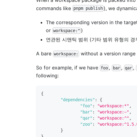
When a workspace package is packed into a
commands like
), we dynamic
pnpm publish
The corresponding version in the targ
or
)
workspace:^
연관된 시맨틱 범위 (기타 범위 유형의 경
A bare
without a version range 
workspace:
So for example, if we have
,
,
,
foo
bar
qar
following:
{
"dependencies"
:
{
"foo"
:
"workspace:*"
,
"bar"
:
"workspace:~"
,
"qar"
:
"workspace:^"
,
"zoo"
:
"workspace:^1.5.
}
}