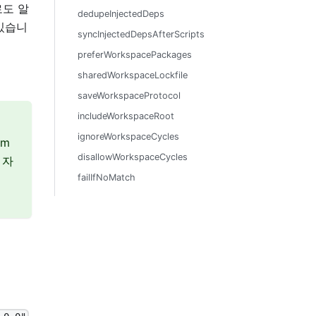
s'로도 알
dedupeInjectedDeps
있습니
syncInjectedDepsAfterScripts
preferWorkspacePackages
sharedWorkspaceLockfile
saveWorkspaceProtocol
includeWorkspaceRoot
ignoreWorkspaceCycles
pm
disallowWorkspaceCycles
 자
failIfNoMatch