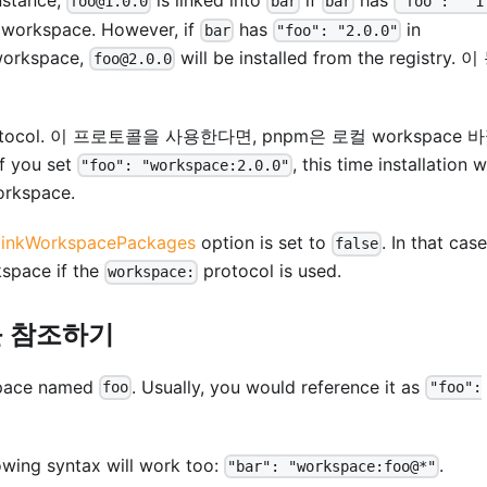
nstance,
is linked into
if
has
foo@1.0.0
bar
bar
"foo": "^1
e workspace. However, if
has
in
bar
"foo": "2.0.0"
 workspace,
will be installed from the registry.
foo@2.0.0
tocol. 이 프로토콜을 사용한다면, pnpm은 로컬 workspace 
you set
, this time installation wi
"foo": "workspace:2.0.0"
workspace.
linkWorkspacePackages
option is set to
. In that case
false
kspace if the
protocol is used.
workspace:
를 참조하기
kspace named
. Usually, you would reference it as
foo
"foo":
llowing syntax will work too:
.
"bar": "workspace:foo@*"