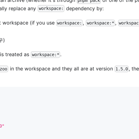
n archive (whether it's through
or one of the p
pnpm pack
ally replace any
dependency by:
workspace:
et workspace (if you use
,
,
workspace:
workspace:*
workspac
우)
is treated as
.
workspace:*
in the workspace and they all are at version
, the
zoo
1.5.0
0"