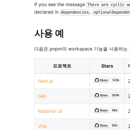
If you see the message
There are cyclic w
declared in
,
dependencies
optionalDepende
사용 예
다음은 pnpm의 workspace 기능을 사용하
프로젝트
Stars
Next.js
n8n
Material UI
Vite