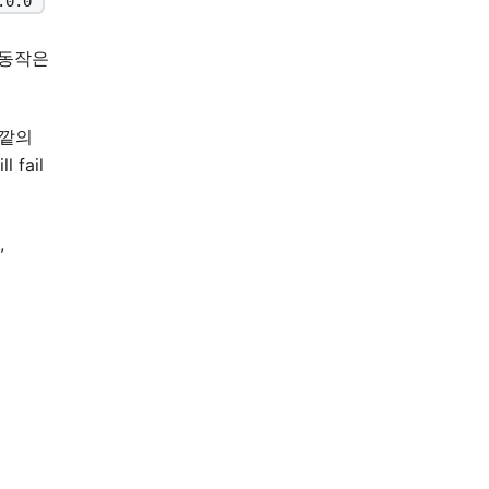
.0.0"
 이 동작은
바깥의
ll fail
,