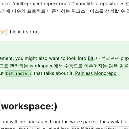
, 'multi-project repositories', 'monolithic repositorie
토리에 다수의 프로젝트가 존재하는 워크스페이스를 생성할 수 
file in its root.
yaml
ement, you might also want to look into
Bit
. 내부적으로 pn
arn으로 관리되는 workspace에서 수동으로 이루어지는 많은 일을
ut
that talks about it:
Painless Monorepo
bit install
workspace:)
pnpm will link packages from the workspace if the available