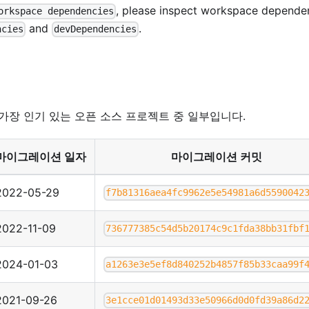
, please inspect workspace depende
orkspace dependencies
and
.
ncies
devDependencies
는 가장 인기 있는 오픈 소스 프로젝트 중 일부입니다.
마이그레이션 일자
마이그레이션 커밋
2022-05-29
f7b81316aea4fc9962e5e54981a6d5590042
2022-11-09
736777385c54d5b20174c9c1fda38bb31fbf
2024-01-03
a1263e3e5ef8d840252b4857f85b33caa99f
2021-09-26
3e1cce01d01493d33e50966d0d0fd39a86d2