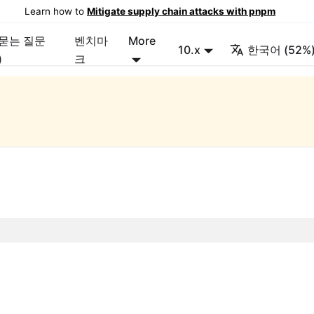
Learn how to
Mitigate supply chain attacks with pnpm
 묻는 질문
벤치마
More
10.x
한국어 (52%
)
크