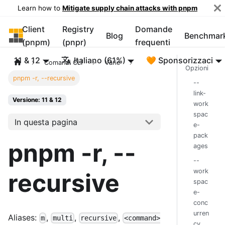
Learn how to
Mitigate supply chain attacks with pnpm
Client
Registry
Domande
pnpm
Blog
Benchmar
(pnpm)
(pnpr)
frequenti
11 & 12
Italiano (61%)
🧡 Sponsorizzaci
Comandi CLI
Varie
Opzioni
pnpm -r, --recursive
--
link-
Versione: 11 & 12
work
spac
In questa pagina
e-
pack
pnpm -r, --
ages
--
work
recursive
spac
e-
conc
urren
Aliases:
,
,
,
m
multi
recursive
<command>
cy