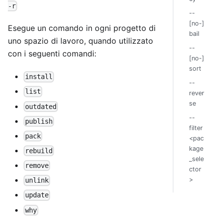
-r
--
[no-]
Esegue un comando in ogni progetto di
bail
uno spazio di lavoro, quando utilizzato
--
con i seguenti comandi:
[no-]
sort
install
--
list
rever
se
outdated
--
publish
filter
pack
<pac
kage
rebuild
_sele
remove
ctor
>
unlink
update
why