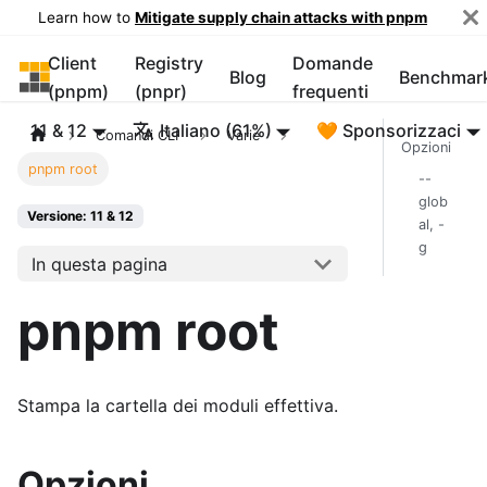
Learn how to
Mitigate supply chain attacks with pnpm
Client
Registry
Domande
pnpm
Blog
Benchmar
(pnpm)
(pnpr)
frequenti
11 & 12
Italiano (61%)
🧡 Sponsorizzaci
Comandi CLI
Varie
Opzioni
pnpm root
--
glob
Versione: 11 & 12
al, -
g
In questa pagina
pnpm root
Stampa la cartella dei moduli effettiva.
Opzioni