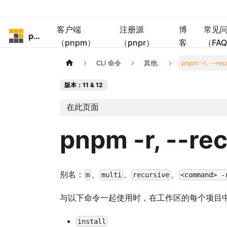
客户端
注册源
博
常见
pnpm
（pnpm）
（pnpr）
客
（FA
CLI 命令
其他.
pnpm -r, --rec
版本：11 & 12
在此页面
pnpm -r, --re
别名：
、
、
、
m
multi
recursive
<command> -
与以下命令一起使用时，在工作区的每个项目
install