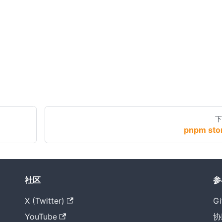
下
pnpm sto
社区
参
X (Twitter)
Gi
YouTube
协