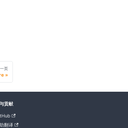
一页
re
与贡献
tHub
助翻译