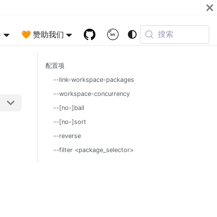
搜索
)
🧡 赞助我们
配置项
--link-workspace-packages
--workspace-concurrency
--[no-]bail
--[no-]sort
--reverse
--filter <package_selector>