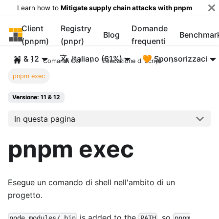
Learn how to
Mitigate supply chain attacks with pnpm
Client
Registry
Domande
pnpm
Blog
Benchmar
(pnpm)
(pnpr)
frequenti
11 & 12
Italiano (61%)
🧡 Sponsorizzaci
Comandi CLI
Esecuzione di script
pnpm exec
Versione: 11 & 12
In questa pagina
pnpm exec
Esegue un comando di shell nell'ambito di un
progetto.
is added to the
, so
node_modules/.bin
PATH
pnpm