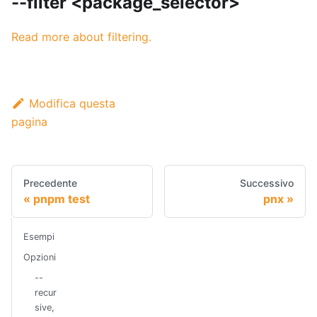
--filter <package_selector>
Read more about filtering.
Modifica questa
pagina
Precedente
Successivo
pnpm test
pnx
Esempi
Opzioni
--
recur
sive,