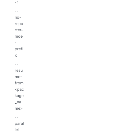
-r
--
no-
repo
rter-
hide
-
prefi
x
--
resu
me-
from
<pac
kage
_na
me>
--
paral
lel