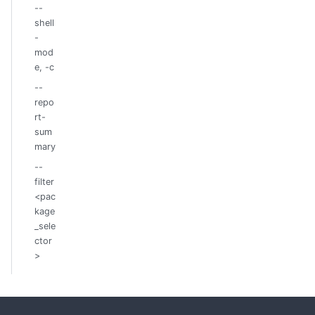
--
shell
-
mod
e, -c
--
repo
rt-
sum
mary
--
filter
<pac
kage
_sele
ctor
>