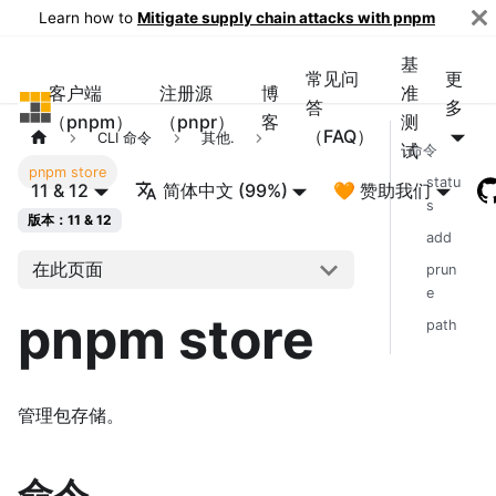
Learn how to
Mitigate supply chain attacks with pnpm
基
常见问
更
客户端
注册源
博
准
pnpm
答
多
（pnpm）
（pnpr）
客
测
（FAQ）
CLI 命令
其他.
试
命令
pnpm store
statu
11 & 12
简体中文 (99%)
🧡 赞助我们
s
版本：11 & 12
add
在此页面
prun
e
pnpm store
path
管理包存储。
命令