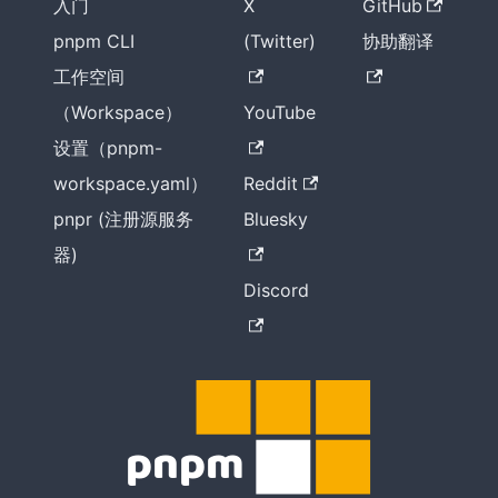
入门
X
GitHub
pnpm CLI
(Twitter)
协助翻译
工作空间
（Workspace）
YouTube
设置（pnpm-
workspace.yaml）
Reddit
pnpr (注册源服务
Bluesky
器)
Discord