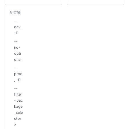
配置项
--
dev,
-D
--
no-
opti
onal
--
prod
, -P
--
filter
<pac
kage
_sele
ctor
>