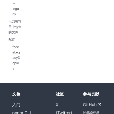
--
lega
cy
已部署项
目中包含
的文件
配置
forc
eLeg
acyD
eplo
y
文档
社区
参与贡献
入门
X
GitHub
pnpm CLI
(Twitter)
协助翻译