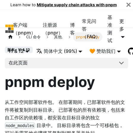
Learn how to
Mitigate supply chain attacks with pnpm
基
常见问
更
客户端
注册源
博
准
pnpm
答
多
（pnpm）
（pnpr）
客
测
（FAQ）
CLI 命令
其他.
pnpm deploy
试
版本：11 & 12
11 & 12
简体中文 (99%)
🧡 赞助我们
在此页面
pnpm deploy
从工作空间部署软件包。 在部署期间，已部署软件包的文
件将被复制到目标目录。 已部署包的所有依赖项，包括来
自工作区的依赖项，都安装在目标目录的独立
目录中。 目标目录将包含一个可移植包，
node_modules
可以无需其他步骤将其复制到服务器并执行。