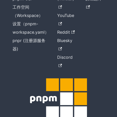
工作空间
（Workspace）
YouTube
设置（pnpm-
workspace.yaml）
Reddit
pnpr (注册源服务
Bluesky
器)
Discord