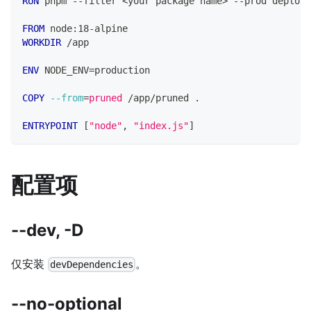
RUN
 pnpm --filter <your package name> --prod deploy 
FROM
 node:18-alpine
WORKDIR
 /app
ENV
 NODE_ENV=production
COPY
--from
=
pruned
 /app/pruned .
ENTRYPOINT
 [
"node"
, 
"index.js"
]
配置项
--dev, -D
仅安装
。
devDependencies
--no-optional