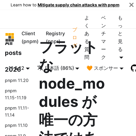
Learn how to
Mitigate supply chain attacks with pnpm
よ
ベ
も
く
ン
っ
ブ
Client
Registry
あ
チ
と
pnpm
ロ
フラット
(pnpm)
(pnpr)
る
マ
見
All
グ
質
ー
る
posts
問
ク
な
11 & 12
日本語 (86%)
🧡 スポンサー
2026
node_mo
pnpm 11.20
pnpm
dules が
11.15-11.19
pnpm 11.11-
唯一の方
11.14
pnpm 11.10
pnpm 11.9