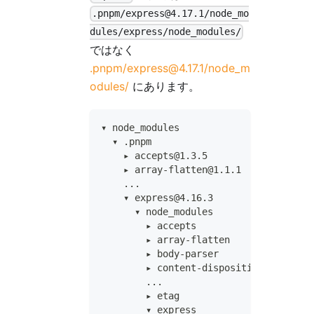
.pnpm/express@4.17.1/node_mo
dules/express/node_modules/
ではなく
.pnpm/express@4.17.1/node_m
odules/
にあります。
▾ node_modules
  ▾ .pnpm
    ▸ accepts@1.3.5
    ▸ array-flatten@1.1.1
    ...
    ▾ express@4.16.3
      ▾ node_modules
        ▸ accepts
        ▸ array-flatten
        ▸ body-parser
        ▸ content-disposition
        ...
        ▸ etag
        ▾ express