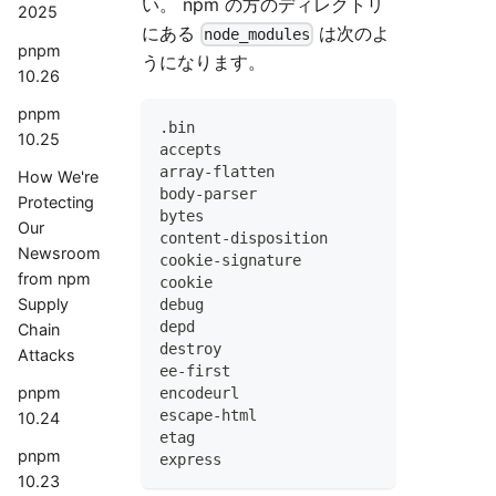
い。 npm の方のディレクトリ
2025
にある
は次のよ
node_modules
pnpm
うになります。
10.26
pnpm
.bin
10.25
accepts
array-flatten
How We're
body-parser
Protecting
bytes
Our
content-disposition
Newsroom
cookie-signature
from npm
cookie
Supply
debug
depd
Chain
destroy
Attacks
ee-first
pnpm
encodeurl
escape-html
10.24
etag
pnpm
express
10.23