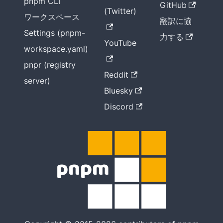
pnpm CLI
GitHub
(Twitter)
ワークスペース
翻訳に協
Settings (pnpm-
力する
YouTube
workspace.yaml)
pnpr (registry
Reddit
server)
Bluesky
Discord