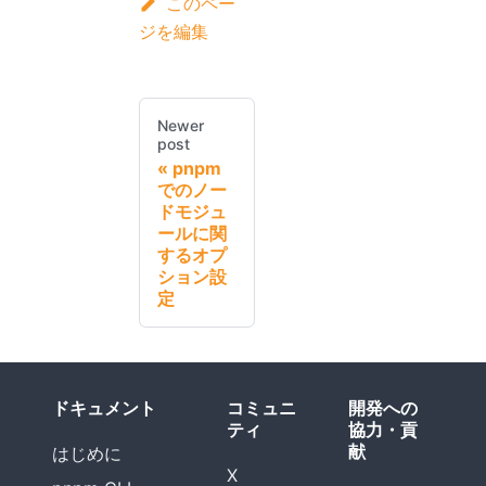
このペー
ジを編集
Newer
post
pnpm
でのノー
ドモジュ
ールに関
するオプ
ション設
定
ドキュメント
コミュニ
開発への
ティ
協力・貢
献
はじめに
X