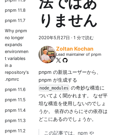
法ではあ
pnpm 11.8
りません
pnpm 11.7
Why pnpm
2020年5月27日
·
1 分で読む
no longer
expands
Zoltan Kochan
environmen
Lead maintainer of pnpm
t variables
in a
pnpm の新規ユーザーから、
repository's
.npmrc
pnpm が生成する
の奇妙な構造に
node_modules
pnpm 11.6
ついてよく聞かれます。 なぜ平
pnpm 11.5
坦な構造を使用しないのでしょ
pnpm 11.4
うか。 依存のさらにその依存は
どこにあるのでしょうか。
pnpm 11.3
pnpm 11.2
この記事では、npm や