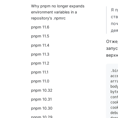
Why pnpm no longer expands
Я п
environment variables in a
ств
repository's .npmrc
поч
pnpm 11.6
дея
pnpm 11.5
Отже
pnpm 11.4
запу
pnpm 11.3
верхн
pnpm 11.2
.bi
pnpm 11.1
acc
pnpm 11.0
arr
bod
pnpm 10.32
byt
con
pnpm 10.31
coo
coo
pnpm 10.30
deb
pnpm 10.29