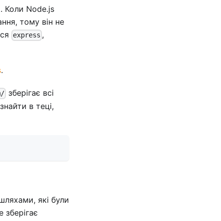
 Коли Node.js
ння, тому він не
ься
,
express
s
.
зберігає всі
m/
знайти в теці,
шляхами, які були
е зберігає