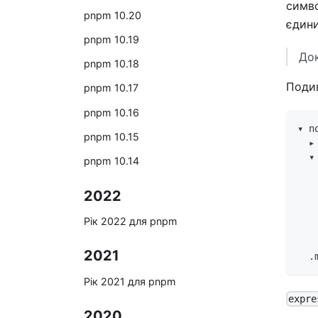
симв
pnpm 10.20
єдини
pnpm 10.19
Док
pnpm 10.18
Поди
pnpm 10.17
pnpm 10.16
▾ n
pnpm 10.15
  ▸
  ▾
pnpm 10.14
   
   
2022
   
   
Рік 2022 для pnpm
   
   
2021
  .
Рік 2021 для pnpm
expre
2020