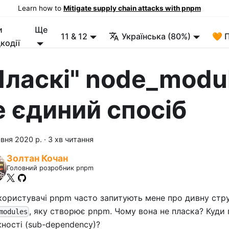
Learn how to
Mitigate supply chain attacks with pnpm
и
Ще
11 & 12
Українська (80%)
🧡 
кодії
Пласкі" node_modu
е єдиний спосіб
вня 2020 р.
·
3 хв читання
Золтан Кочан
Головний розробник pnpm
користувачі pnpm часто запитують мене про дивну стр
, яку створює pnpm. Чому вона не пласка? Куди 
modules
ності (sub-dependency)?