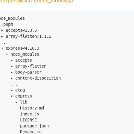
/express@4.17.1/node_modules/
:
ode_modules
 .pnpm
 ▸ accepts@1.3.5
 ▸ array-flatten@1.1.1
 ...
 ▾ express@4.16.3
   ▾ node_modules
     ▸ accepts
     ▸ array-flatten
     ▸ body-parser
     ▸ content-disposition
     ...
     ▸ etag
     ▾ express
       ▸ lib
         History.md
         index.js
         LICENSE
         package.json
         Readme.md