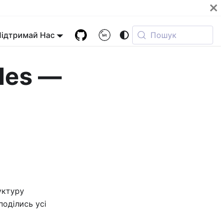
Підтримай Нас
Пошук
les —
уктуру
поділись усі