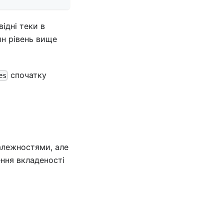
ідні теки в
н рівень вище
спочатку
es
алежностями, але
ння вкладеності