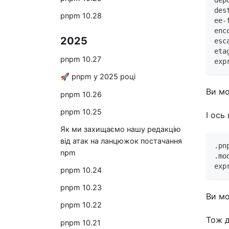
dep
des
pnpm 10.28
ee-
enc
2025
esc
eta
pnpm 10.27
exp
🚀 pnpm у 2025 році
Ви мо
pnpm 10.26
pnpm 10.25
І ось
Як ми захищаємо нашу редакцію
від атак на ланцюжок постачання
.pn
npm
.mo
exp
pnpm 10.24
pnpm 10.23
Ви мо
pnpm 10.22
Тож д
pnpm 10.21