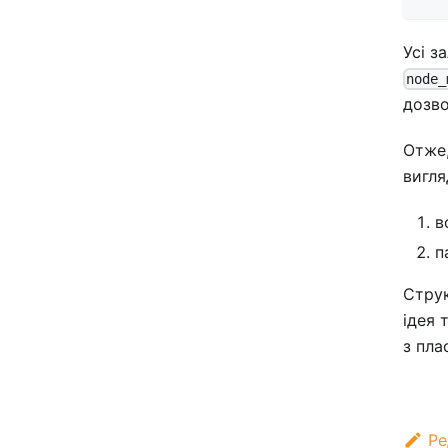
Усі з
node_
дозво
Отже,
вигля
в
п
Стру
ідея 
з пла
Ре