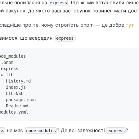
ольне посилання на
. Що ж, ми встановили лиш
express
й пакунок, до якого ваш застосунок повинен мати дос
ладніше про те, чому строгість pnpm — це добре
тут
вимося, що всередині
:
express
ode_modules
 .pnpm
 express
 ▸ lib
   History.md
   index.js
   LICENSE
   package.json
   Readme.md
modules.yaml
не має
? Де всі залежності
?
ss
node_modules
express