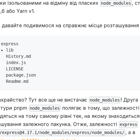
ки ізольованими на відміну від пласких
, 
node_modules
,6 або Yarn v1.
 давайте подивимося на справжнє місце розташуванн
 express
 ▸ lib
   History.md
   index.js
   LICENSE
   package.json
   Readme.md
храйство? Тут все ще не вистачає
! Друга
node_modules
ктури pnpm
полягає в тому, що залежності
node_modules
дяться на тому самому рівні тек, на якому знаходитьс
шування залежного пакунка. Отже, залежності
express
, а в
/express@4.17.1/node_modules/express/node_modules/