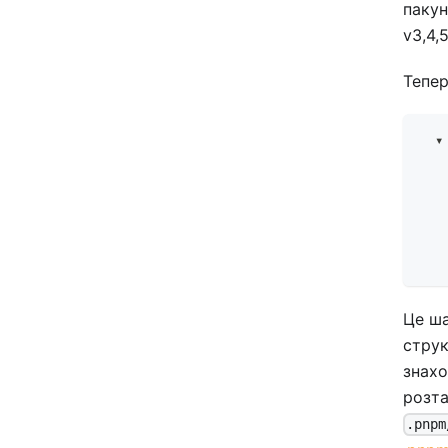
пакун
v3,4,5
Тепер
  ▾
   
   
   
   
   
   
Це ша
стру
знахо
розта
.pnpm