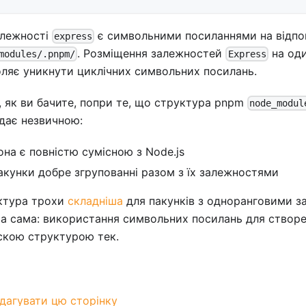
алежності
є символьними посиланнями на відпов
express
. Розміщення залежностей
на оди
modules/.pnpm/
Express
ляє уникнути циклічних символьних посилань.
 як ви бачите, попри те, що структура pnpm
node_modul
дає незвичною:
она є повністю сумісною з Node.js
акунки добре згрупованні разом з їх залежностями
ктура трохи
складніша
для пакунків з одноранговими з
та сама: використання символьних посилань для створе
скою структурою тек.
дагувати цю сторінку