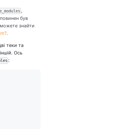
,
e_modules
 повинен був
и можете знайти
pm?
.
ві теки та
іншій. Ось
:
ules