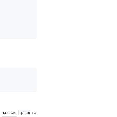
 назвою
та
.pnpm