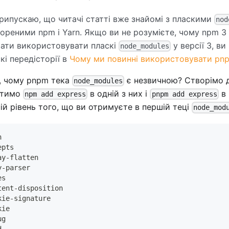
рипускаю, що читачі статті вже знайомі з пласкими
nod
ореними npm і Yarn. Якщо ви не розумієте, чому npm 3
ати використовувати пласкі
у версії 3, в
node_modules
кі передісторії в
Чому ми повинні використовувати pn
, чому pnpm тека
є незвичною? Створімо д
node_modules
стимо
в одній з них і
в 
npm add express
pnpm add express
ій рівень того, що ви отримуєте в першій теці
node_mod
n
epts
ay-flatten
y-parser
es
tent-disposition
kie-signature
kie
ug