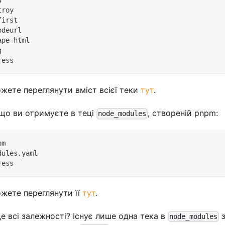
d
troy
first
odeurl
ape-html
g
ress
жете переглянути вміст всієї теки
тут
.
 що ви отримуєте в теці
, створеній pnpm:
node_modules
pm
dules.yaml
ress
жете переглянути її
тут
.
е всі залежності? Існує лише одна тека в
з
node_modules