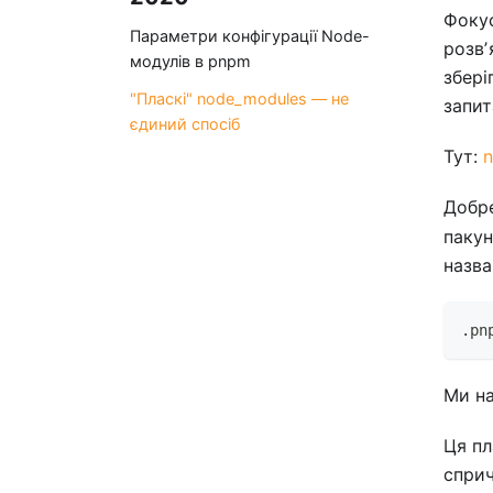
Фоку
Параметри конфігурації Node-
розвʼ
модулів в pnpm
збері
"Пласкі" node_modules — не
запит
єдиний спосіб
Тут:
n
Добре
пакун
назва
.pn
Ми на
Ця пл
спри