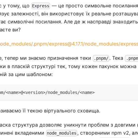
с у тому, що
— це просто символьне посилання.
Express
язує залежності, він використовує їх реальне розташува
гає символічні посилання. Але де ж насправді знаходит
аєте ви?
ode_modules/.pnpm/express@4.17.1/node_modules/expres
, тепер ми знаємо призначення теки
. Тека
.pnpm/
.pnp
ки в пласкій структурі тек, тому кожен пакунок можна 
ній за цим шаблоном:
pm/<name>@<version>/node_modules/<name>
зиваємо її текою віртуального сховища.
аска структура дозволяє уникнути проблем з довгими 
чинені вкладеними
, створеними npm v2, ал
node_modules