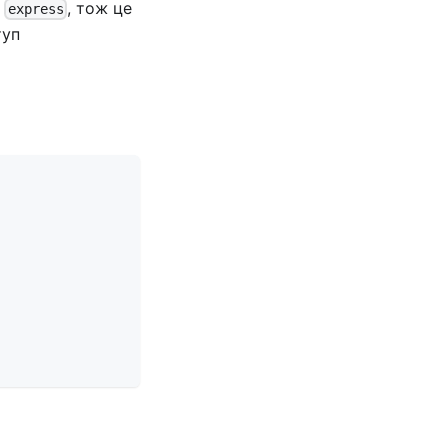
е
, тож це
express
туп