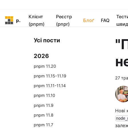
Клієнт
Реєстр
Тест
pnpm
Блоґ
FAQ
(pnpm)
(pnpr)
швид
"
Усі пости
2026
н
pnpm 11.20
pnpm 11.15-11.19
27 тра
pnpm 11.11-11.14
pnpm 11.10
pnpm 11.9
Нові 
pnpm 11.8
node_
pnpm 11.7
залеж