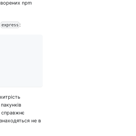
створених npm
я
:
express
 хитрість
 пакунків
я справжнє
знаходяться не в