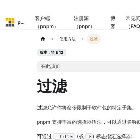
客户端
注册源
博
常见
pnpm
（pnpm）
（pnpr）
客
（FA
使用方法
过滤
版本：11 & 12
在此页面
过滤
过滤允许你将命令限制于软件包的特定子集。
pnpm 支持丰富的选择器语法，可以通过名称
可通过
(或
) 标志指定选择器:
--filter
-F