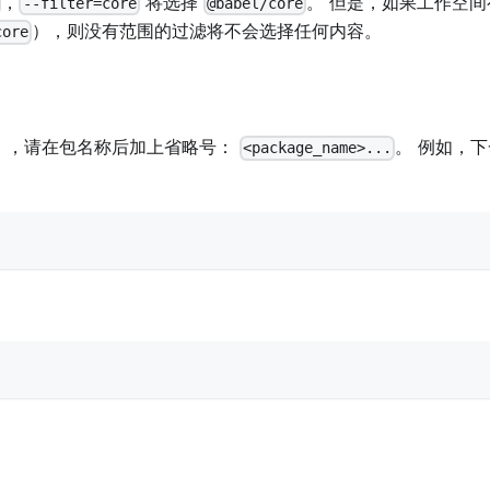
，
将选择
。 但是，如果工作空间
--filter=core
@babel/core
），则没有范围的过滤将不会选择任何内容。
core
），请在包名称后加上省略号：
。 例如，
<package_name>...