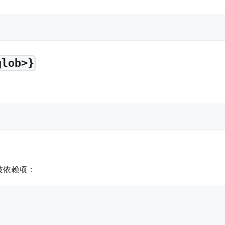
glob>}
被依赖项：