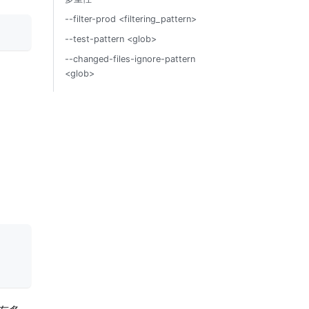
--filter-prod <filtering_pattern>
--test-pattern <glob>
--changed-files-ignore-pattern
<glob>