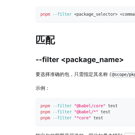
pnpm
--filter
<
package_selector
>
<
comma
匹配
--filter <package_name>
要选择准确的包，只需指定其名称 (
@scope/pk
示例：
pnpm
--filter
"@babel/core"
test
pnpm
--filter
"@babel/*"
test
pnpm
--filter
"*core"
test