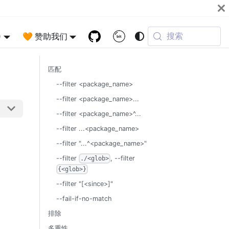
搜索
)
🧡 赞助我们
匹配
--filter <package_name>
--filter <package_name>...
--filter <package_name>^...
--filter ...<package_name>
--filter "...^<package_name>"
--filter
, --filter
./<glob>
{<glob>}
--filter "[<since>]"
--fail-if-no-match
排除
多重性