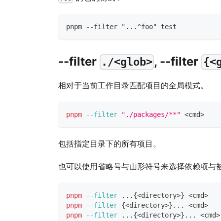
pnpm --filter "...^foo" test
--filter
, --filter
./<glob>
{<
相对于当前工作目录匹配项目的全局模式。
pnpm
--filter
"./packages/**"
<
cmd
>
包括指定目录下的所有项目。
也可以使用省略号与山形符号来选择依赖项与
pnpm
--filter
..
.
{
<
directory
>
}
<
cmd
>
pnpm
--filter
{
<
directory
>
}
..
. 
<
cmd
>
pnpm
--filter
..
.
{
<
directory
>
}
..
. 
<
cmd
>