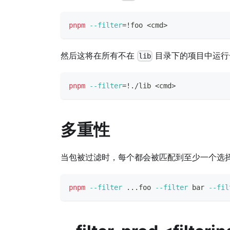
pnpm
--filter
=
!
foo 
<
cmd
>
然后这将在所有不在
目录下的项目中运行
lib
pnpm
--filter
=
!
./lib 
<
cmd
>
多重性
当包被过滤时，每个都会被匹配到至少一个选择
pnpm
--filter
..
.foo 
--filter
 bar 
--fil