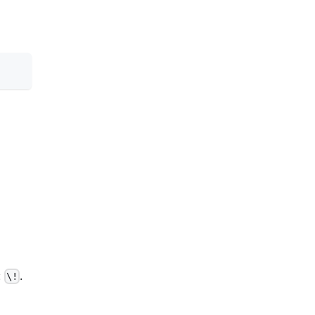
:
.
\!