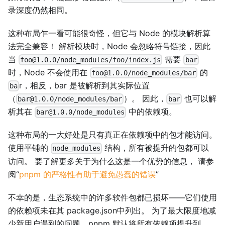
录深度仍然相同。
这种布局乍一看可能很奇怪，但它与 Node 的模块解析算
法完全兼容！ 解析模块时，Node 会忽略符号链接，因此
当
需要
foo@1.0.0/node_modules/foo/index.js
bar
时，Node 不会使用在
的
foo@1.0.0/node_modules/bar
r，相反，bar 是被解析到其实际位置
ba
（
）。 因此，
也可以解
bar@1.0.0/node_modules/bar
bar
析其在
中的依赖项。
bar@1.0.0/node_modules
这种布局的一大好处是只有真正在依赖项中的包才能访问。
使用平铺的
结构，所有被提升的包都可以
node_modules
访问。 要了解更多关于为什么这是一个优势的信息， 请参
阅“
pnpm 的严格性有助于避免愚蠢的错误
”
不幸的是，生态系统中的许多软件包都已损坏——它们使用
的依赖项未在其 package.json中列出。 为了最大限度地减
少新用户遇到的问题，pnpm 默认将所有依赖项提升到