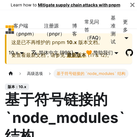
Learn how to
Mitigate supply chain attacks with pnpm
基
常见问
更
客户端
注册源
博
准
pnpm
答
多
（pnpm）
（pnpr）
客
测
（FAQ）
试
这是已不再维护的
pnpm
10.x
版本文档。
10.x
简体中文 (99%)
🧡 赞助我们
要查看最新文档，请参见
最新版本
(
11 & 12
)。
高级选项
基于符号链接的 `node_modules` 结构
版本：10.x
基于符号链接的
`node_modules`
结构