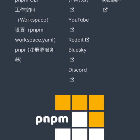
工作空间
（Workspace）
YouTube
设置（pnpm-
workspace.yaml）
Reddit
pnpr (注册源服务
Bluesky
器)
Discord