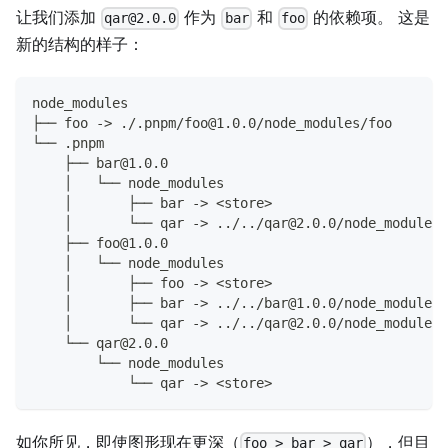
让我们添加
作为
和
的依赖项。 这是
qar@2.0.0
bar
foo
新的结构的样子：
node_modules
├── foo -> ./.pnpm/foo@1.0.0/node_modules/foo
└── .pnpm
    ├── bar@1.0.0
    │   └── node_modules
    │       ├── bar -> <store>
    │       └── qar -> ../../qar@2.0.0/node_modules/
    ├── foo@1.0.0
    │   └── node_modules
    │       ├── foo -> <store>
    │       ├── bar -> ../../bar@1.0.0/node_modules/
    │       └── qar -> ../../qar@2.0.0/node_modules/
    └── qar@2.0.0
        └── node_modules
            └── qar -> <store>
如你所见，即使图形现在更深（
），但目
foo > bar > qar