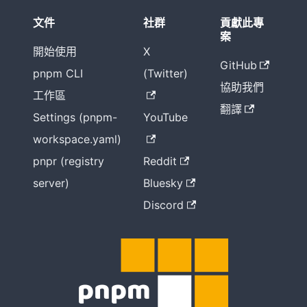
文件
社群
貢獻此專
案
開始使用
X
GitHub
pnpm CLI
(Twitter)
協助我們
工作區
翻譯
Settings (pnpm-
YouTube
workspace.yaml)
pnpr (registry
Reddit
server)
Bluesky
Discord