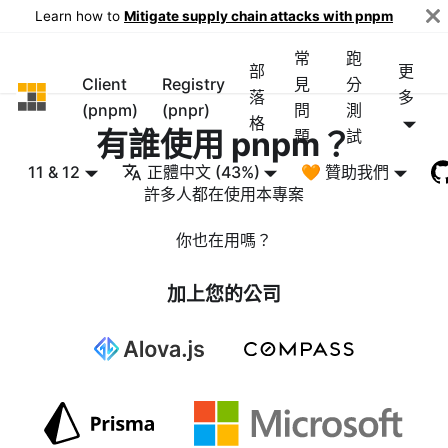
Learn how to
Mitigate supply chain attacks with pnpm
常
跑
部
更
Client
Registry
見
分
pnpm
落
多
(pnpm)
(pnpr)
問
測
格
有誰使用 pnpm？
題
試
11 & 12
正體中文 (43%)
🧡 贊助我們
許多人都在使用本專案
你也在用嗎？
加上您的公司