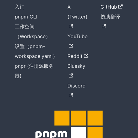
入门
X
GitHub
pnpm CLI
(Twitter)
协助翻译
工作空间
（Workspace）
YouTube
设置（pnpm-
workspace.yaml）
Reddit
pnpr (注册源服务
Bluesky
器)
Discord