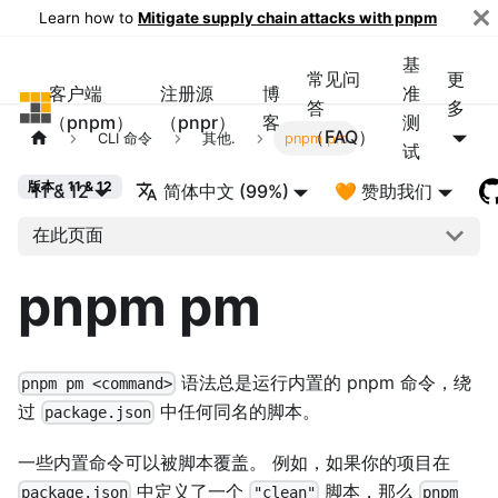
Learn how to
Mitigate supply chain attacks with pnpm
基
常见问
更
客户端
注册源
博
准
pnpm
答
多
（pnpm）
（pnpr）
客
测
（FAQ）
CLI 命令
其他.
pnpm pm
试
版本：11 & 12
11 & 12
简体中文 (99%)
🧡 赞助我们
在此页面
pnpm pm
语法总是运行内置的 pnpm 命令，绕
pnpm pm <command>
过
中任何同名的脚本。
package.json
一些内置命令可以被脚本覆盖。 例如，如果你的项目在
中定义了一个
脚本，那么
package.json
"clean"
pnpm