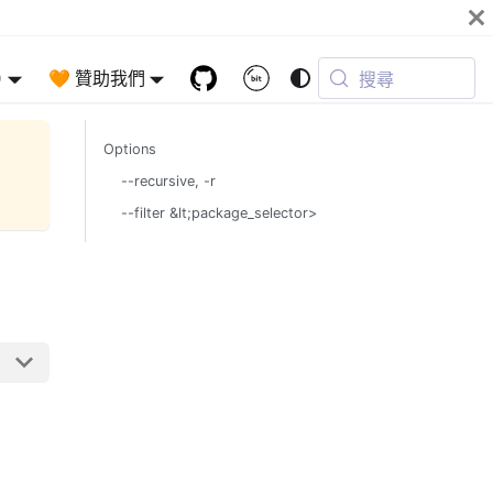
)
🧡 贊助我們
搜尋
Options
--recursive, -r
--filter &lt;package_selector>