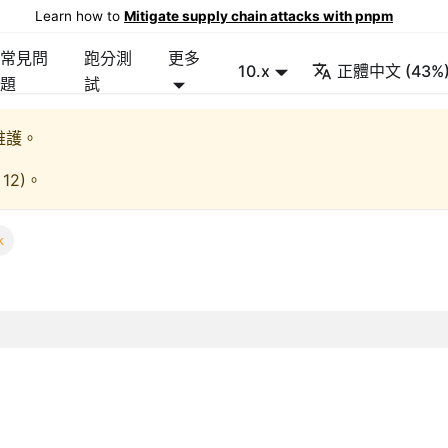
Learn how to
Mitigate supply chain attacks with pnpm
常見問
跑分測
更多
10.x
正體中文 (43%
題
試
維護。
 12
)。
k