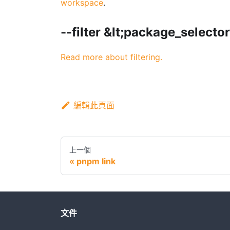
workspace
.
--filter &lt;package_selecto
Read more about filtering.
編輯此頁面
上一個
pnpm link
文件