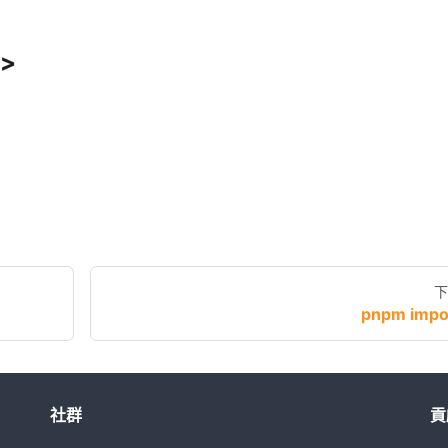
r>
下
pnpm impo
社群
貢