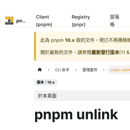
Client
Registry
部落
pnpm
(pnpm)
(pnpr)
格
此為
pnpm
10.x
版的文件，現已不再積極
關於最新的文件，請參閱
最新發行版本
(
11 &
CLI 命令
管理套件
pnpm unlin
版本：10.x
於本頁面
pnpm unlink