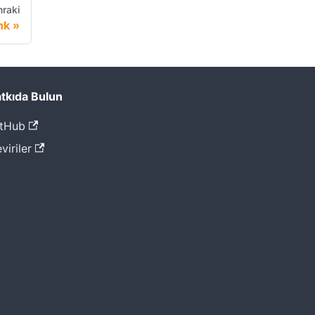
raki
nk
tkıda Bulun
tHub
viriler