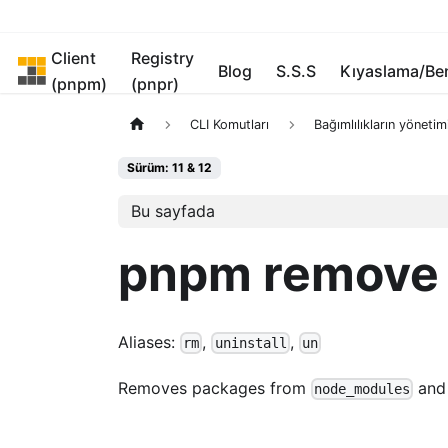
Client
Registry
pnpm
Blog
S.S.S
Kıyaslama/B
(pnpm)
(pnpr)
CLI Komutları
Bağımlılıkların yönetim
Sürüm: 11 & 12
Bu sayfada
pnpm remove
Aliases:
,
,
rm
uninstall
un
Removes packages from
and 
node_modules