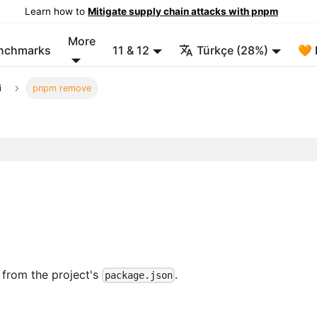
Learn how to
Mitigate supply chain attacks with pnpm
More
enchmarks
11 & 12
Türkçe (28%)
🧡 
i
pnpm remove
from the project's
.
package.json