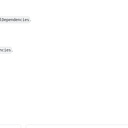
.
lDependencies
.
ncies