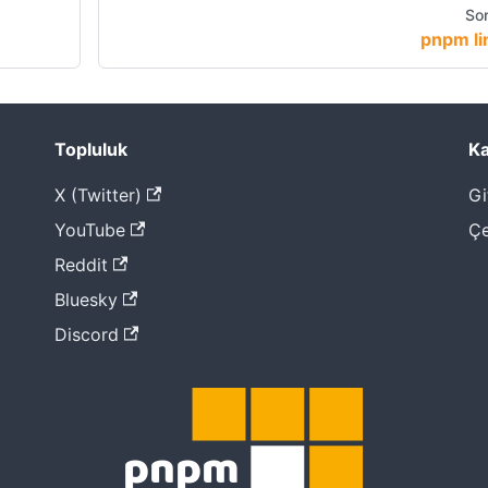
Son
pnpm li
Topluluk
Ka
X (Twitter)
Gi
YouTube
Çe
Reddit
Bluesky
Discord