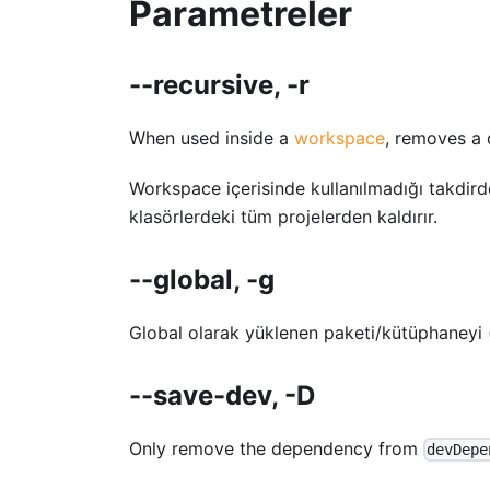
Parametreler
--recursive, -r
When used inside a
workspace
, removes a
Workspace içerisinde kullanılmadığı takdirde 
klasörlerdeki tüm projelerden kaldırır.
--global, -g
Global olarak yüklenen paketi/kütüphaneyi (bi
--save-dev, -D
Only remove the dependency from
devDepe