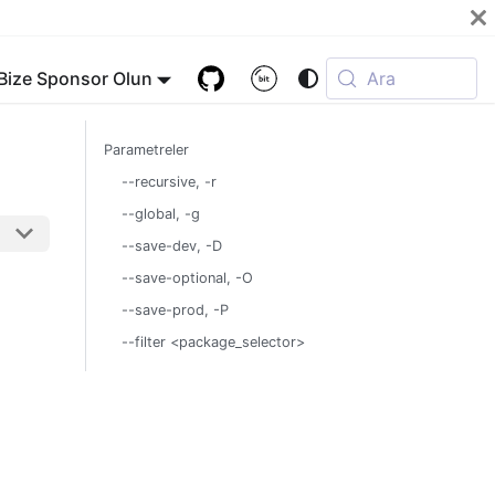
Bize Sponsor Olun
Ara
Parametreler
--recursive, -r
--global, -g
--save-dev, -D
--save-optional, -O
--save-prod, -P
--filter <package_selector>