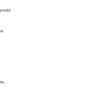
rmitir
os
es,