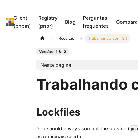
Client
Registry
Perguntas
pnpm
Blog
Compara
(pnpm)
(pnpr)
frequentes
Receitas
Trabalhando com Git
Versão: 11 & 12
Nesta página
Trabalhando 
Lockfiles
You should always commit the lockfile (
pn
as principais sendo: