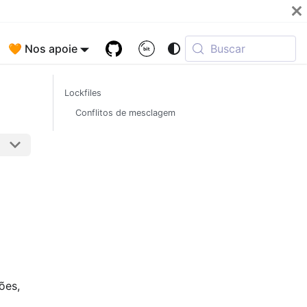
🧡 Nos apoie
Buscar
Lockfiles
Conflitos de mesclagem
ões,