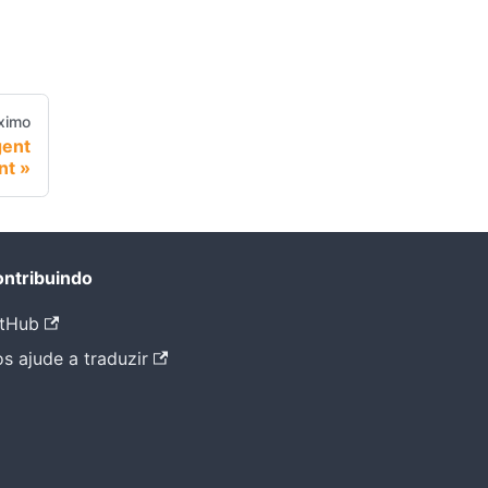
ximo
gent
nt
ntribuindo
tHub
s ajude a traduzir