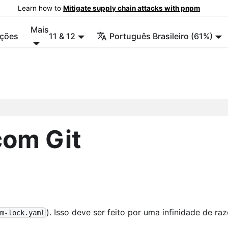
Learn how to
Mitigate supply chain attacks with pnpm
Mais
ções
11 & 12
Português Brasileiro (61%)
com Git
). Isso deve ser feito por uma infinidade de raz
pm-lock.yaml