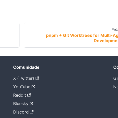
Pró
pnpm + Git Worktrees for Multi-A
Developme
Comunidade
Co
X (Twitter)
Gi
YouTube
No
Reddit
Bluesky
Discord