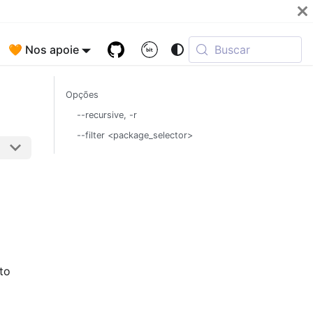
🧡 Nos apoie
Buscar
Opções
--recursive, -r
--filter <package_selector>
to