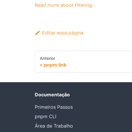
Read more about filtering.
Editar essa página
Anterior
pnpm link
Documentação
Primeiros Passos
pnpm CLI
Área de Trabalho