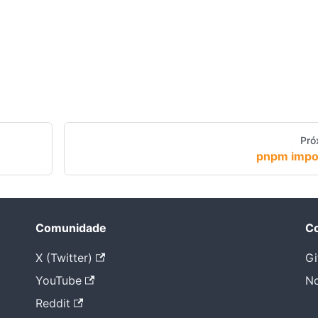
Pró
pnpm impo
Comunidade
Co
X (Twitter)
Gi
YouTube
No
Reddit