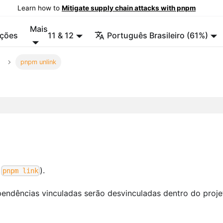
Learn how to
Mitigate supply chain attacks with pnpm
Mais
ções
11 & 12
Português Brasileiro (61%)
pnpm unlink
f
).
pnpm link
ndências vinculadas serão desvinculadas dentro do proje