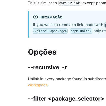
This is similar to
, except pnpm 
yarn unlink
INFORMAÇÃO
If you want to remove a link made with
.
only re
--global <package>
pnpm unlink
Opções
--recursive, -r
Unlink in every package found in subdirect
workspace
.
--filter <package_selector>