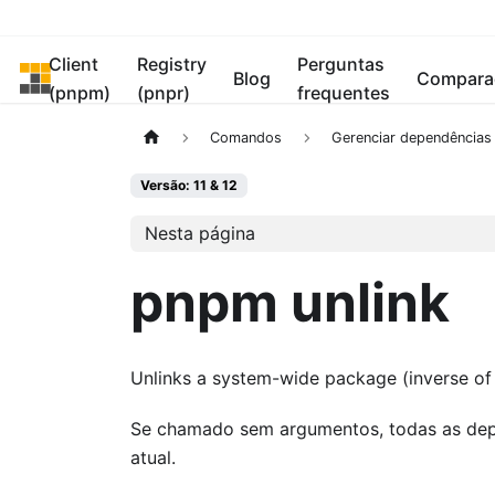
Client
Registry
Perguntas
pnpm
Blog
Compara
(pnpm)
(pnpr)
frequentes
Comandos
Gerenciar dependências
Versão: 11 & 12
Nesta página
pnpm unlink
Unlinks a system-wide package (inverse o
Se chamado sem argumentos, todas as depe
atual.