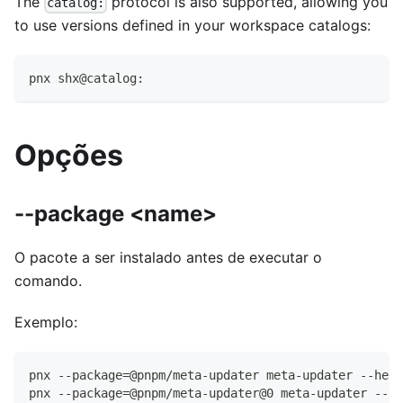
The
protocol is also supported, allowing you
catalog:
to use versions defined in your workspace catalogs:
pnx shx@catalog:
Opções
--package <name>
O pacote a ser instalado antes de executar o
comando.
Exemplo:
pnx --package=@pnpm/meta-updater meta-updater --help
pnx --package=@pnpm/meta-updater@0 meta-updater --he