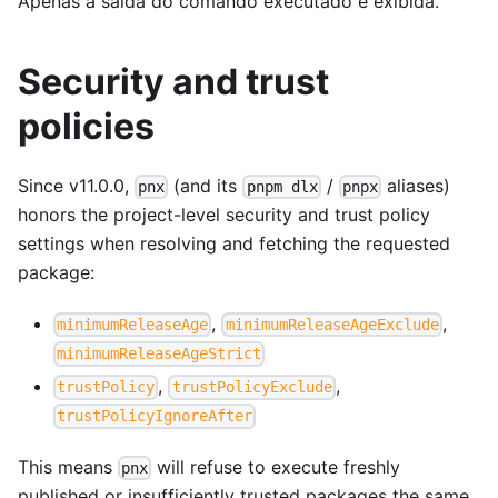
Apenas a saída do comando executado é exibida.
Security and trust
policies
Since v11.0.0,
(and its
/
aliases)
pnx
pnpm dlx
pnpx
honors the project-level security and trust policy
settings when resolving and fetching the requested
package:
,
,
minimumReleaseAge
minimumReleaseAgeExclude
minimumReleaseAgeStrict
,
,
trustPolicy
trustPolicyExclude
trustPolicyIgnoreAfter
This means
will refuse to execute freshly
pnx
published or insufficiently trusted packages the same