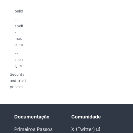
-
build
--
shell
-
mod
e, -c
--
silen
t, -s
Security
and trust
policies
Documentação
Comunidade
Primeiros Passos
X (Twitter)