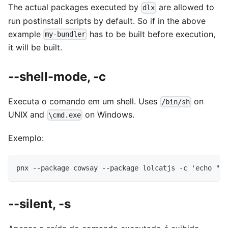
The actual packages executed by
are allowed to
dlx
run postinstall scripts by default. So if in the above
example
has to be built before execution,
my-bundler
it will be built.
--shell-mode, -c
Executa o comando em um shell. Uses
on
/bin/sh
UNIX and
on Windows.
\cmd.exe
Exemplo:
pnx --package cowsay --package lolcatjs -c 'echo "hi
--silent, -s