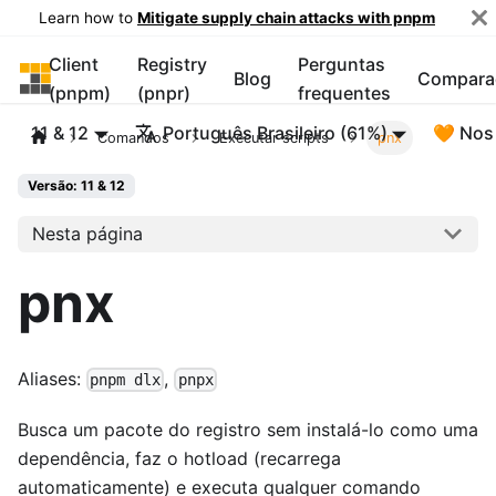
Learn how to
Mitigate supply chain attacks with pnpm
Client
Registry
Perguntas
pnpm
Blog
Compara
(pnpm)
(pnpr)
frequentes
11 & 12
Português Brasileiro (61%)
🧡 Nos
Comandos
Executar scripts
pnx
Versão: 11 & 12
Nesta página
pnx
Aliases:
,
pnpm dlx
pnpx
Busca um pacote do registro sem instalá-lo como uma
dependência, faz o hotload (recarrega
automaticamente) e executa qualquer comando