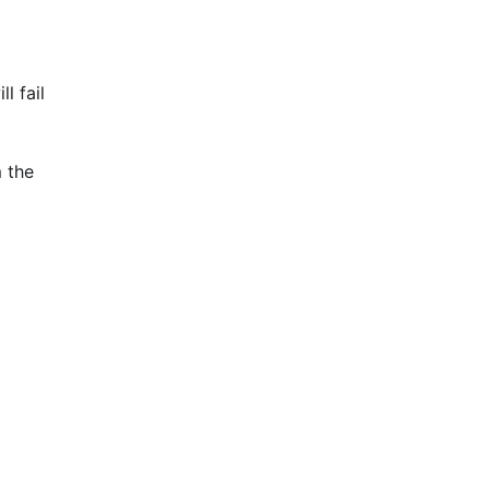
ll fail
 the