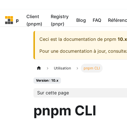
Client
Registry
pnpm
Blog
FAQ
Référen
(pnpm)
(pnpr)
Ceci est la documentation de
pnpm
10.x
Pour une documentation à jour, consulte
Utilisation
pnpm CLI
Version : 10.x
Sur cette page
pnpm CLI