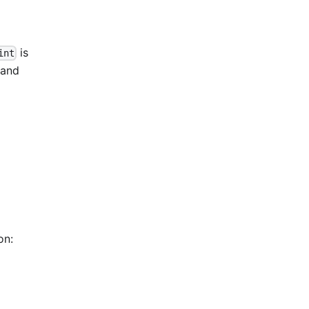
is
int
mand
on: