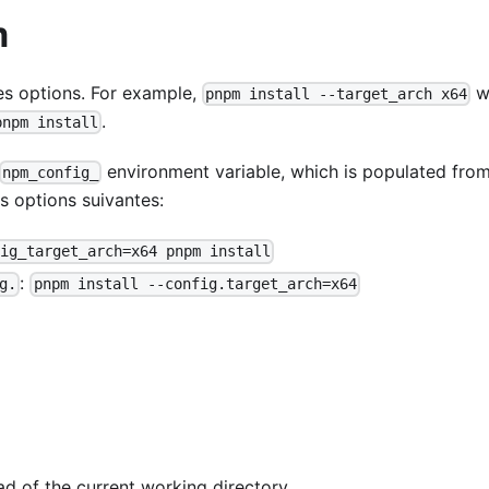
m
es options. For example,
wi
pnpm install --target_arch x64
.
pnpm install
environment variable, which is populated from
npm_config_
s options suivantes:
fig_target_arch=x64 pnpm install
:
g.
pnpm install --config.target_arch=x64
ad of the current working directory.