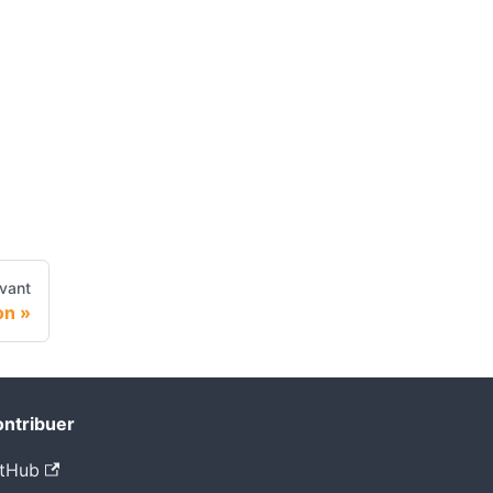
vant
on
ntribuer
tHub