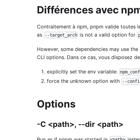
Différences avec np
Contraitement à npm, pnpm valide toutes l
as
is not a valid option for
--target_arch
However, some dependencies may use the
CLI options. Dans ce cas, vous disposez de
explicitly set the env variable:
npm_con
force the unknown option with
--confi
Options
-C <path>, --dir <path>
Run as if pnpm was started in
inste
<path>