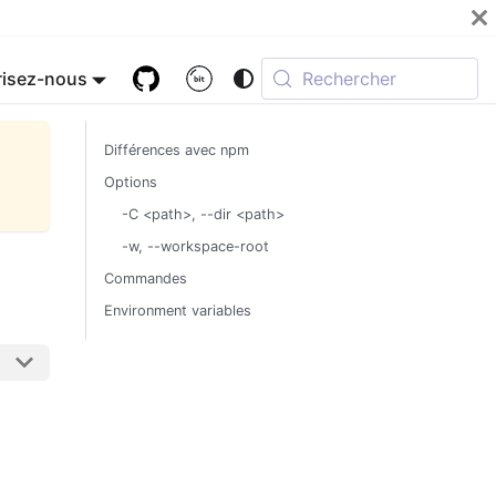
isez-nous
Rechercher
Différences avec npm
Options
-C <path>, --dir <path>
-w, --workspace-root
Commandes
Environment variables