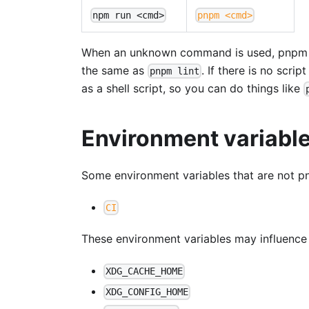
npm run <cmd>
pnpm <cmd>
When an unknown command is used, pnpm wil
the same as
. If there is no scr
pnpm lint
as a shell script, so you can do things like
Environment variabl
Some environment variables that are not p
CI
These environment variables may influence w
XDG_CACHE_HOME
XDG_CONFIG_HOME