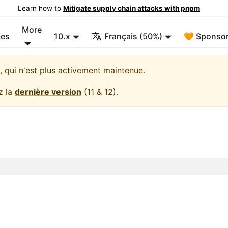
Learn how to
Mitigate supply chain attacks with pnpm
More
ces
10.x
Français (50%)
🧡 Sponsor
, qui n'est plus activement maintenue.
z la
dernière version
(
11 & 12
).