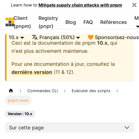
Learn how to
Mitigate supply chain attacks with pnpm
Client
Registry
M
pnpm
Blog
FAQ
Références
(pnpm)
(pnpr)
10.x
Français (50%)
🧡 Sponsorisez-nou
Ceci est la documentation de
pnpm
10.x
, qui
n'est plus activement maintenue.
Pour une documentation à jour, consultez la
dernière version
(
11 & 12
).
Commandes CLI
Exécuter des scripts
pnpm exec
Version : 10.x
Sur cette page