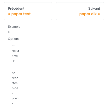
Précédent
Suivant
pnpm test
pnpm dlx
Exemple
s
Options
--
recur
sive,
-r
--
no-
repo
rter-
hide
-
prefi
x