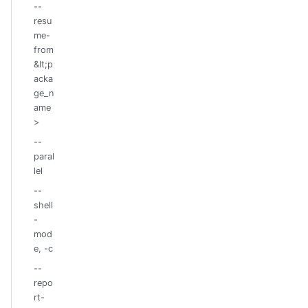
--
resu
me-
from
&lt;p
acka
ge_n
ame
>
--
paral
lel
--
shell
-
mod
e, -c
--
repo
rt-