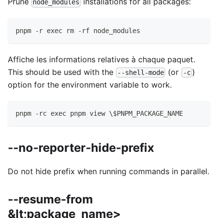
Prune
installations for all packages:
node_modules
pnpm -r exec rm -rf node_modules
Affiche les informations relatives à chaque paquet.
This should be used with the
(or
)
--shell-mode
-c
option for the environment variable to work.
pnpm -rc exec pnpm view \$PNPM_PACKAGE_NAME
--no-reporter-hide-prefix
Do not hide prefix when running commands in parallel.
--resume-from
&lt;package_name>