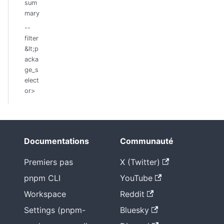
sum
mary
--
filter
&lt;p
acka
ge_s
elect
or>
Documentations
Communauté
Premiers pas
X (Twitter)
pnpm CLI
YouTube
Workspace
Reddit
Settings (pnpm-
Bluesky