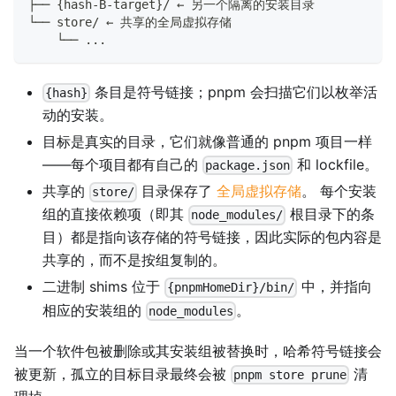
├── {hash-B-target}/ ← 另一个隔离的安装目录
└── store/ ← 共享的全局虚拟存储
    └── ...
条目是符号链接；pnpm 会扫描它们以枚举活
{hash}
动的安装。
目标是真实的目录，它们就像普通的 pnpm 项目一样
——每个项目都有自己的
和 lockfile。
package.json
共享的
目录保存了
全局虚拟存储
。 每个安装
store/
组的直接依赖项（即其
根目录下的条
node_modules/
目）都是指向该存储的符号链接，因此实际的包内容是
共享的，而不是按组复制的。
二进制 shims 位于
中，并指向
{pnpmHomeDir}/bin/
相应的安装组的
。
node_modules
当一个软件包被删除或其安装组被替换时，哈希符号链接会
被更新，孤立的目标目录最终会被
清
pnpm store prune