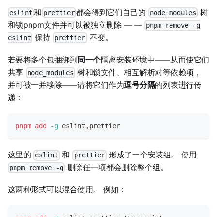
和
都会得到它们自己的
树
eslint
prettier
node_modules
和锁pnpm文件并可以被独立删除 — —
pnpm remove -g
保持
不变。
eslint
prettier
若要将多个包捆绑到
同一个
隔离安装环境中——从而使它们
共享
树和锁文件、相互解析对等依赖项，
node_modules
并可被一并移除——请将它们作为
逗号分隔
的列表进行传
递：
pnpm
add
-g
 eslint,prettier
这里的
和
形成了一个安装组。 使用
eslint
prettier
删除任一项都会删除整个组。
pnpm remove -g
这两种形式可以混合使用。 例如：