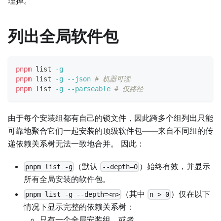
理掉。
列出全局软件包
pnpm
 list 
-g
pnpm
 list 
-g
--json
# 机器可读
pnpm
 list 
-g
--parseable
# 仅路径
由于每个安装组都有自己的锁文件，因此跨多个组列出只能
可靠地聚合它们一起安装的顶级软件包——来自不同组的传
递依赖关系树无法一致地合并。 因此：
（默认
）始终有效，并显示
pnpm list -g
--depth=0
所有全局安装的软件包。
（其中
）仅在以下
pnpm list -g --depth=<n>
n > 0
情况下显示完整的依赖关系树：
只有一个全局安装组，或者