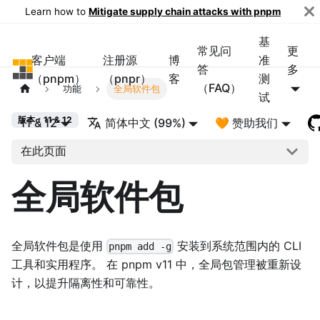
Learn how to
Mitigate supply chain attacks with pnpm
基
常见问
更
客户端
注册源
博
准
pnpm
答
多
（pnpm）
（pnpr）
客
测
（FAQ）
功能
全局软件包
试
版本：11 & 12
11 & 12
简体中文 (99%)
🧡 赞助我们
在此页面
全局软件包
全局软件包是使用
安装到系统范围内的 CLI
pnpm add -g
工具和实用程序。 在 pnpm v11 中，全局包管理被重新设
计，以提升隔离性和可靠性。