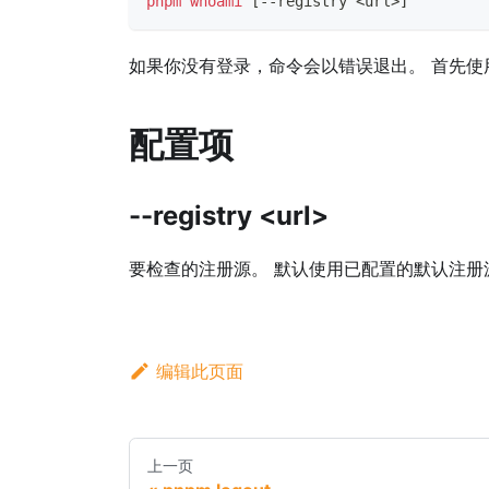
pnpm
whoami
[
--registry 
<
url
>
]
如果你没有登录，命令会以错误退出。 首先
配置项
--registry <url>
要检查的注册源。 默认使用已配置的默认注册
编辑此页面
上一页