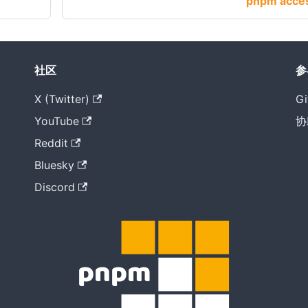
pnpm acce
社区
参
X (Twitter)
Gi
YouTube
协
Reddit
Bluesky
Discord