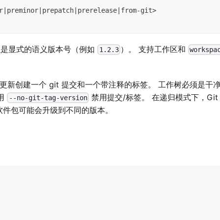
r
|
preminor
|
prepatch
|
prerelease
|
from-git
>
以是显式的语义版本号（例如
）。 支持工作区和
1.2.3
workspa
。
更新创建一个 git 提交和一个带注释的标签。 工作树必须是干
用
禁用提交/标签。 在递归模式下，Git
--no-git-tag-version
软件包可能会升级到不同的版本。