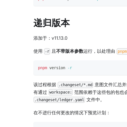
递归版本
添加于：v11.13.0
使用
且
不带版本参数
运行，以处理由
-r
pnpm
pnpm
 version 
-r
该过程根据
意图文件汇总并
.changeset/*.md
有通过
范围依赖于这些包的包也会
workspace:
文件中。
.changeset/ledger.yaml
在不进行任何更改的情况下预览计划：