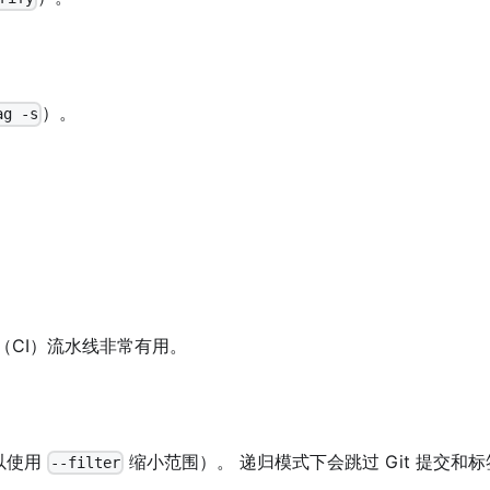
）。
ag -s
（CI）流水线非常有用。
以使用
缩小范围）。 递归模式下会跳过 Git 提交和
--filter