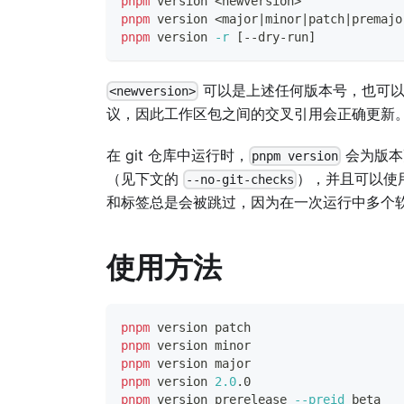
pnpm
 version 
<
newversion
>
pnpm
 version 
<
major
|
minor
|
patch
|
premajo
pnpm
 version 
-r
[
--dry-run
]
可以是上述任何版本号，也可
<newversion>
议，因此工作区包之间的交叉引用会正确更新
在 git 仓库中运行时，
会为版本
pnpm version
（见下文的
），并且可以使
--no-git-checks
和标签总是会被跳过，因为在一次运行中多个
使用方法
pnpm
 version patch
pnpm
 version minor
pnpm
 version major
pnpm
 version 
2.0
.0
pnpm
 version prerelease 
--preid
 beta