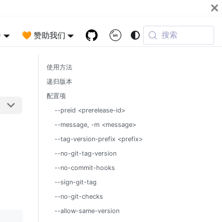
搜索
)
🧡 赞助我们
使用方法
递归版本
配置项
--preid <prerelease-id>
--message, -m <message>
--tag-version-prefix <prefix>
--no-git-tag-version
--no-commit-hooks
--sign-git-tag
--no-git-checks
--allow-same-version