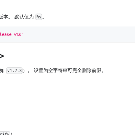
版本。 默认值为
。
%s
lease v%s"
x>
例如
）。 设置为空字符串可完全删除前缀。
v1.2.3
）。
rify