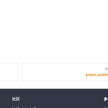
下
pnpm publi
社区
参