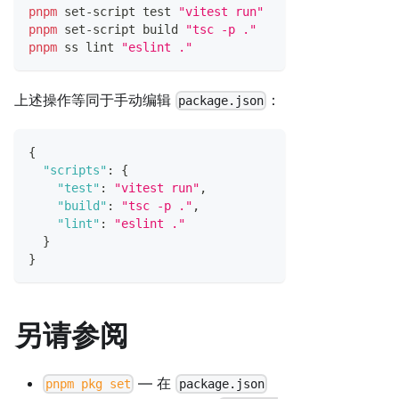
pnpm
 set-script 
test
"vitest run"
pnpm
 set-script build 
"tsc -p ."
pnpm
 ss lint 
"eslint ."
上述操作等同于手动编辑
：
package.json
{
"scripts"
:
{
"test"
:
"vitest run"
,
"build"
:
"tsc -p ."
,
"lint"
:
"eslint ."
}
}
另请参阅
— 在
pnpm pkg set
package.json