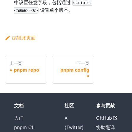
中设置任意字段，包括通过
scripts.
设置单个脚本。
<name>=<0>
编辑此页面
上一页
下一页
pnpm repo
pnpm config
文档
社区
参与贡献
入门
X
GitHub
pnpm CLI
(Twitter)
协助翻译