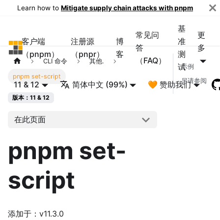
Learn how to
Mitigate supply chain attacks with pnpm
基
常见问
更
客户端
注册源
博
准
pnpm
答
多
（pnpm）
（pnpr）
客
测
（FAQ）
CLI 命令
其他.
试
示例
pnpm set-script
另请参阅
11 & 12
简体中文 (99%)
🧡 赞助我们
版本：11 & 12
在此页面
pnpm set-
script
添加于：v11.3.0