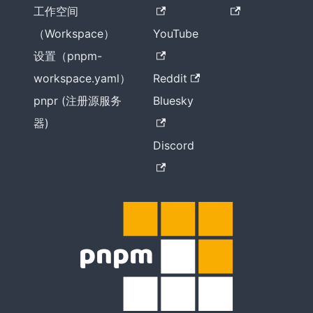
工作空间
（Workspace）
YouTube
设置（pnpm-
workspace.yaml）
Reddit
pnpr (注册源服务
Bluesky
器)
Discord