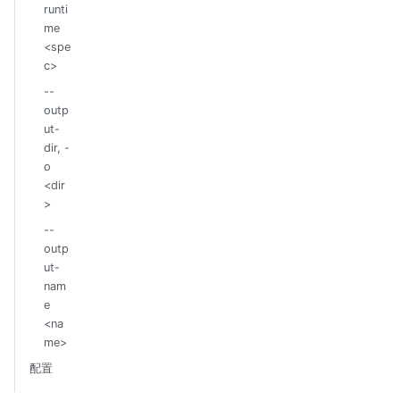
runti
me
<spe
c>
--
outp
ut-
dir, -
o
<dir
>
--
outp
ut-
nam
e
<na
me>
配置