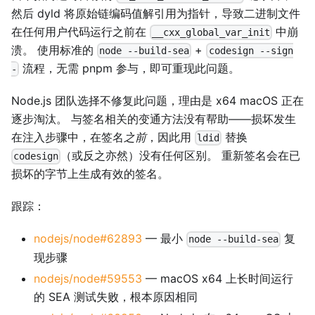
然后 dyld 将原始链编码值解引用为指针，导致二进制文件
在任何用户代码运行之前在
中崩
__cxx_global_var_init
溃。 使用标准的
+
node --build-sea
codesign --sign
流程，无需 pnpm 参与，即可重现此问题。
-
Node.js 团队选择不修复此问题，理由是 x64 macOS 正在
逐步淘汰。 与签名相关的变通方法没有帮助——损坏发生
在注入步骤中，在签名
之前
，因此用
替换
ldid
（或反之亦然）没有任何区别。 重新签名会在已
codesign
损坏的字节上生成有效的签名。
跟踪：
nodejs/node#62893
— 最小
复
node --build-sea
现步骤
nodejs/node#59553
— macOS x64 上长时间运行
的 SEA 测试失败，根本原因相同