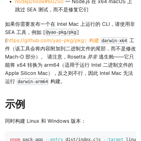
nodejs/node#60250
— Node.js 在 x64 macOS 上
跳过 SEA 测试，而不是修复它们
如果你需要发布一个在 Intel Mac 上运行的 CLI，请使用非
SEA 工具，例如 [
]
@yao-pkg/pkg
(
https://github.com/yao-pkg/pkg）构建
工
darwin-x64
件（该工具会将内容附加到二进制文件的尾部，而不是修改
Mach-O 部分）。 请注意，Rosetta
并非
逃生舱——它只
能将 x64 转换为 arm64（适用于运行 Intel 二进制文件的
Apple Silicon Mac），反之则不行，因此 Intel Mac 无法
运行
构建。
darwin-arm64
示例
同时构建 Linux 和 Windows 版本：
pnpm
 pack-app 
--entry
 dist/index.cjs 
--target
 linux-