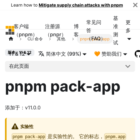
Learn how to
Mitigate supply chain attacks with pnpm
基
常见问
更
客户端
注册源
博
准
pnpm
答
多
（pnpm）
（pnpr）
客
测
（FAQ）
CLI 命令
其他.
pnpm pack-app
试
版本：11 & 12
11 & 12
简体中文 (99%)
🧡 赞助我们
在此页面
pnpm pack-app
添加于：v11.0.0
实验性
是实验性的。 它的标志，
pnpm pack-app
pnpm.app