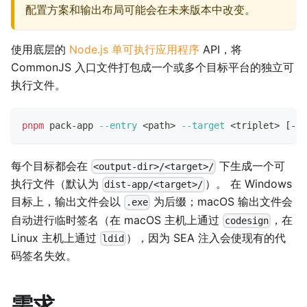
配置方案和输出布局可能会在未来版本中改变。
使用底层的
Node.js 单可执行应用程序
API，将
CommonJS 入口文件打包成一个或多个目标平台的独立可
执行文件。
pnpm
 pack-app 
--entry
<
path
>
--target
<
triplet
>
[
--t
每个目标都会在
下生成一个可
<output-dir>/<target>/
执行文件（默认为
）。 在 Windows
dist-app/<target>/
目标上，输出文件会以
为后缀；macOS 输出文件会
.exe
自动进行临时签名（在 macOS 主机上通过
，在
codesign
Linux 主机上通过
），因为 SEA 注入会使现有的代
ldid
码签名失效。
需求