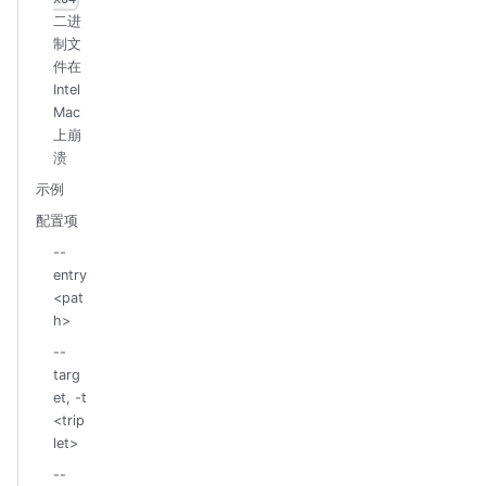
二进
制文
件在
Intel
Mac
上崩
溃
示例
配置项
--
entry
<pat
h>
--
targ
et, -t
<trip
let>
--