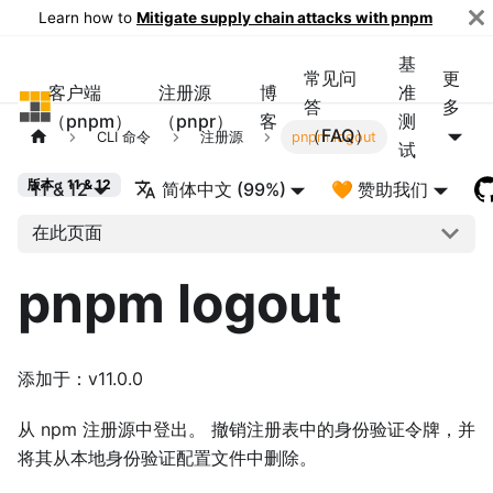
Learn how to
Mitigate supply chain attacks with pnpm
基
常见问
更
客户端
注册源
博
准
pnpm
答
多
（pnpm）
（pnpr）
客
测
（FAQ）
CLI 命令
注册源
pnpm logout
试
版本：11 & 12
11 & 12
简体中文 (99%)
🧡 赞助我们
在此页面
pnpm logout
添加于：v11.0.0
从 npm 注册源中登出。 撤销注册表中的身份验证令牌，并
将其从本地身份验证配置文件中删除。