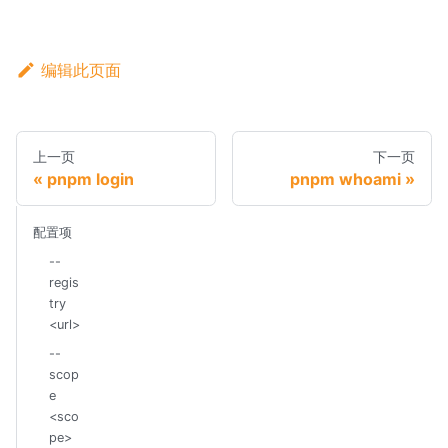
编辑此页面
上一页
下一页
pnpm login
pnpm whoami
配置项
--
regis
try
<url>
--
scop
e
<sco
pe>