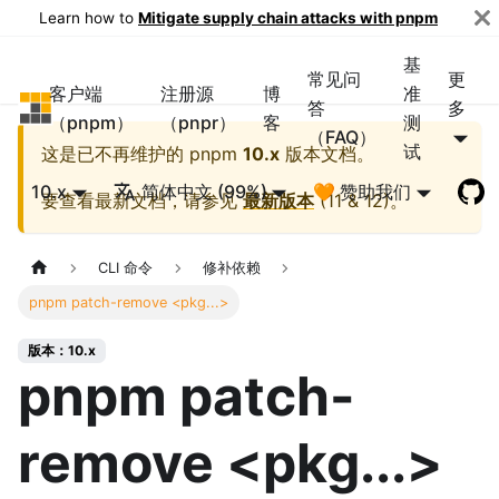
Learn how to
Mitigate supply chain attacks with pnpm
基
常见问
更
客户端
注册源
博
准
pnpm
答
多
（pnpm）
（pnpr）
客
测
（FAQ）
试
这是已不再维护的
pnpm
10.x
版本文档。
10.x
简体中文 (99%)
🧡 赞助我们
要查看最新文档，请参见
最新版本
(
11 & 12
)。
CLI 命令
修补依赖
pnpm patch-remove <pkg...>
版本：10.x
pnpm patch-
remove <pkg...>