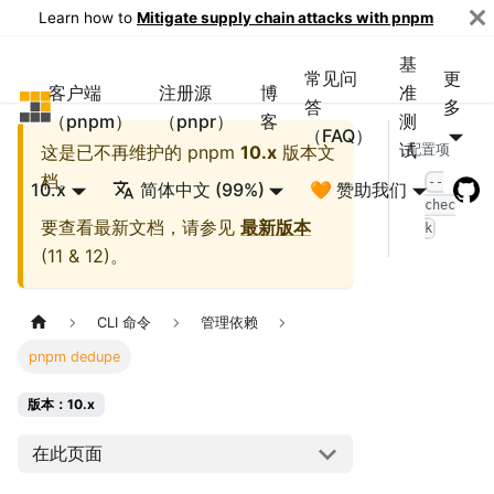
Learn how to
Mitigate supply chain attacks with pnpm
基
常见问
更
客户端
注册源
博
准
pnpm
答
多
（pnpm）
（pnpr）
客
测
（FAQ）
试
这是已不再维护的
pnpm
10.x
版本文
配置项
档。
--
10.x
简体中文 (99%)
🧡 赞助我们
chec
要查看最新文档，请参见
最新版本
k
(
11 & 12
)。
CLI 命令
管理依赖
pnpm dedupe
版本：10.x
在此页面