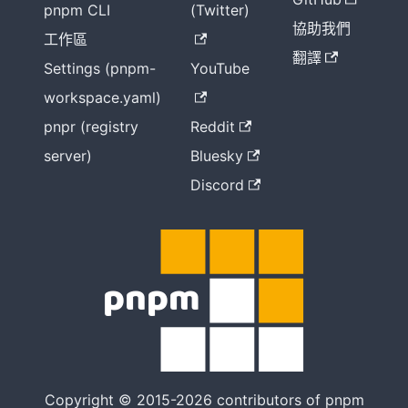
pnpm CLI
(Twitter)
協助我們
工作區
翻譯
Settings (pnpm-
YouTube
workspace.yaml)
pnpr (registry
Reddit
server)
Bluesky
Discord
Copyright © 2015-2026 contributors of pnpm