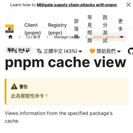
Learn how to
Mitigate supply chain attacks with pnpm
常
跑
部
更
Client
Registry
見
分
pnpm
落
多
(pnpm)
(pnpr)
問
測
格
CLI 命令
Manage cache
pnpm cache view
題
試
版本：11 & 12
11 & 12
正體中文 (43%)
🧡 贊助我們
pnpm cache view
警告
此為實驗性命令！
Views information from the specified package's
cache.