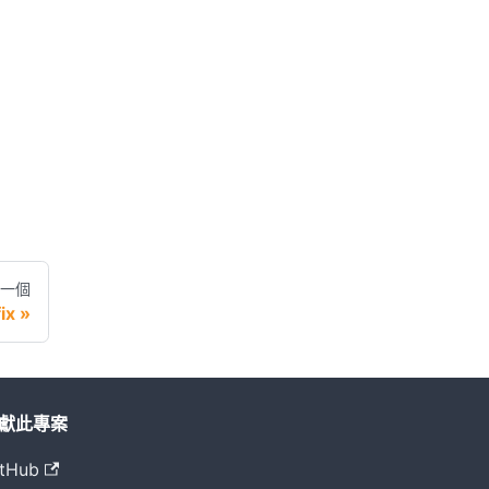
一個
ix
獻此專案
tHub