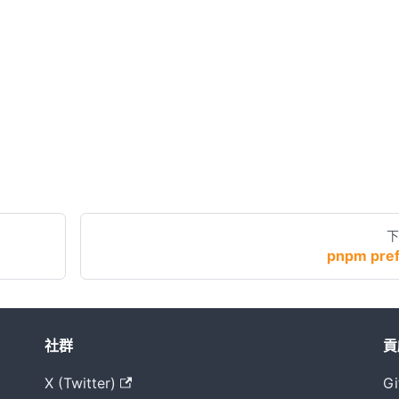
下
pnpm pref
社群
貢
X (Twitter)
Gi