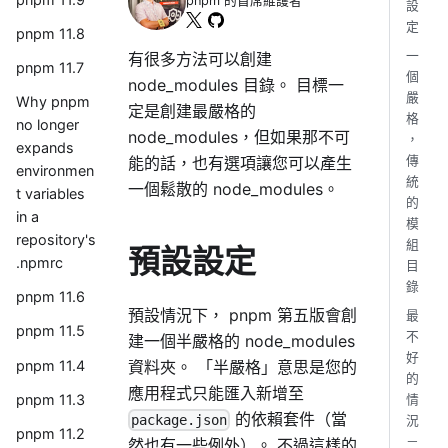
pnpm 的首席維護者
設
定
pnpm 11.8
一
有很多方法可以創建
pnpm 11.7
個
node_modules 目錄。 目標一
嚴
Why pnpm
定是創建最嚴格的
格
no longer
node_modules，但如果那不可
，
expands
能的話，也有選項讓您可以產生
傳
environmen
統
一個鬆散的 node_modules。
t variables
的
in a
模
repository's
組
預設設定
.npmrc
目
錄
pnpm 11.6
預設情況下， pnpm 第五版會創
最
pnpm 11.5
不
建一個半嚴格的 node_modules
好
資料夾。 「半嚴格」意思是您的
pnpm 11.4
的
應用程式只能匯入新增至
pnpm 11.3
情
的依賴套件（當
package.json
況
pnpm 11.2
－
然也有一些例外）。 不過這樣的