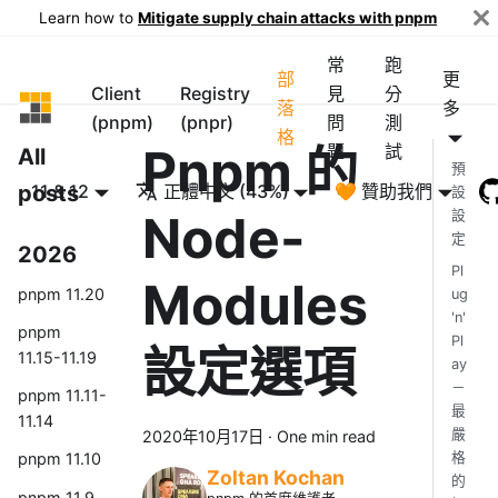
Learn how to
Mitigate supply chain attacks with pnpm
常
跑
部
更
Client
Registry
見
分
pnpm
落
多
(pnpm)
(pnpr)
問
測
格
Pnpm 的
題
試
All
預
posts
11 & 12
正體中文 (43%)
🧡 贊助我們
設
Node-
設
定
2026
Pl
Modules
pnpm 11.20
ug
'n'
pnpm
Pl
設定選項
11.15-11.19
ay
－
pnpm 11.11-
最
11.14
嚴
2020年10月17日
·
One min read
格
pnpm 11.10
Zoltan Kochan
的
pnpm 11.9