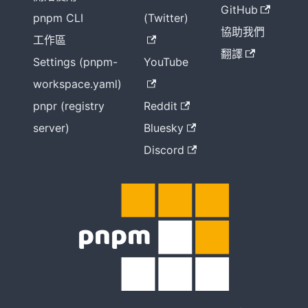
GitHub
pnpm CLI
(Twitter)
協助我們
工作區
翻譯
Settings (pnpm-
YouTube
workspace.yaml)
pnpr (registry
Reddit
server)
Bluesky
Discord