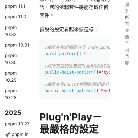
提
pnpm 11.1
話，您的依賴套件將能存取任何
升
套件。
pnpm 11.0
所
有
pnpm
預設的設定看起來像這樣：
東
10.32
西
至
pnpm 10.31
;將所有模組都提升至 node_modules/.pnpm/no
根
hoist-pattern[]
=
*
pnpm
目
10.30
錄
;將所有型別宣告提升至根目錄以讓 TypeScrip
public-hoist-pattern[]
=
*types*
pnpm
10.29
;將所有與ESLint相關的模組提升至根目錄
pnpm
public-hoist-pattern[]
=
*eslint*
10.28
2025
Plug'n'Play－
pnpm 10.27
最嚴格的設定
🚀 pnpm in