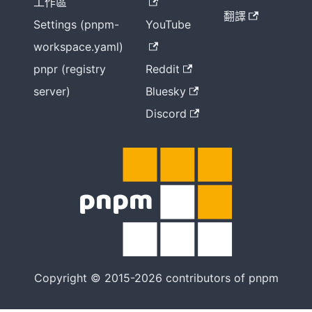
工作區
翻譯
Settings (pnpm-
YouTube
workspace.yaml)
pnpr (registry
Reddit
server)
Bluesky
Discord
Copyright © 2015-2026 contributors of pnpm