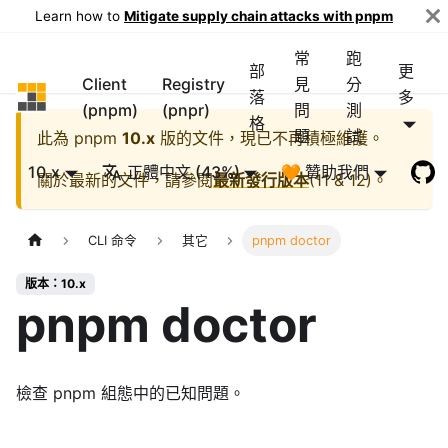
Learn how to
Mitigate supply chain attacks with pnpm
常
跑
部
更
Client
Registry
見
分
pnpm
落
多
(pnpm)
(pnpr)
問
測
格
題
試
此為
pnpm
10.x
版的文件，現已不再積極維護。
10.x
正體中文 (43%)
🧡 贊助我們
關於最新的文件，請參閱
最新發行版本
(
11 & 12
)。
CLI 命令
其它
pnpm doctor
版本：10.x
pnpm doctor
檢查 pnpm 組態中的已知問題。