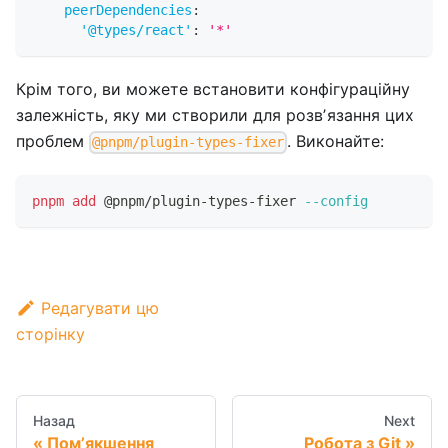
peerDependencies
:
'@types/react'
:
'*'
Крім того, ви можете встановити конфігураційну
залежність, яку ми створили для розвʼязання цих
проблем
. Виконайте:
@pnpm/plugin-types-fixer
pnpm
add
 @pnpm/plugin-types-fixer 
--config
Редагувати цю
сторінку
Назад
Next
Помʼякшення
Робота з Git