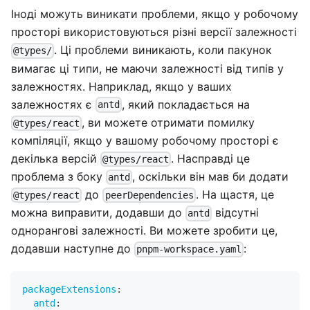
Іноді можуть виникати проблеми, якщо у робочому
просторі використовуються різні версії залежності
. Ці проблеми виникають, коли пакунок
@types/
вимагає ці типи, не маючи залежності від типів у
залежностях. Наприклад, якщо у ваших
залежностях є
, який покладається на
antd
, ви можете отримати помилку
@types/react
компіляції, якщо у вашому робочому просторі є
декілька версій
. Насправді це
@types/react
проблема з боку
, оскільки він мав би додати
antd
до
. На щастя, це
@types/react
peerDependencies
можна виправити, додавши до
відсутні
antd
однорангові залежності. Ви можете зробити це,
додавши наступне до
:
pnpm-workspace.yaml
packageExtensions
:
antd
: