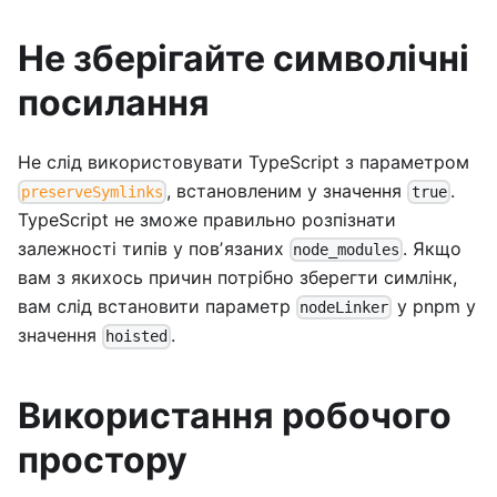
Не зберігайте символічні
посилання
Не слід використовувати TypeScript з параметром
, встановленим у значення
.
preserveSymlinks
true
TypeScript не зможе правильно розпізнати
залежності типів у повʼязаних
. Якщо
node_modules
вам з якихось причин потрібно зберегти симлінк,
вам слід встановити параметр
у pnpm у
nodeLinker
значення
.
hoisted
Використання робочого
простору