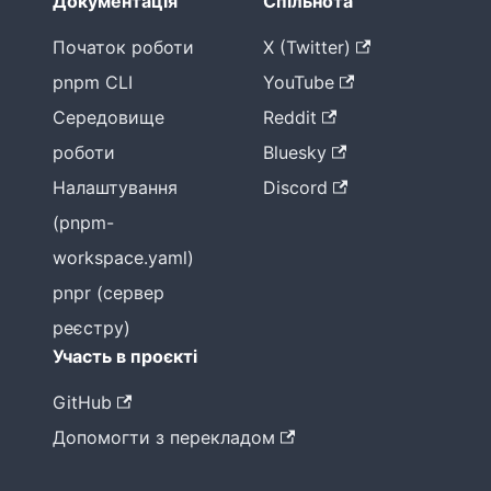
Документація
Спільнота
Початок роботи
X (Twitter)
pnpm CLI
YouTube
Середовище
Reddit
роботи
Bluesky
Налаштування
Discord
(pnpm-
workspace.yaml)
pnpr (сервер
реєстру)
Участь в проєкті
GitHub
Допомогти з перекладом