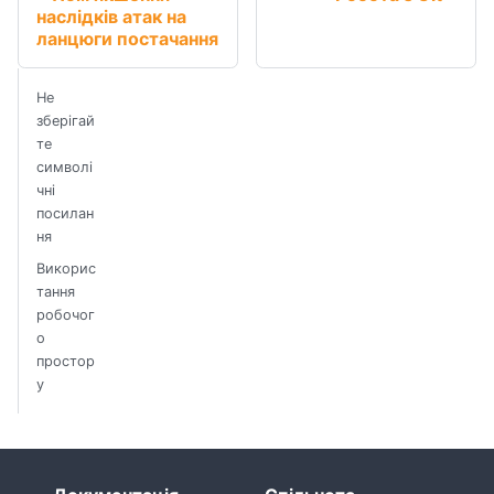
наслідків атак на
ланцюги постачання
Не
зберігай
те
символі
чні
посилан
ня
Викорис
тання
робочог
о
простор
у