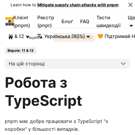
Learn how to
Mitigate supply chain attacks with pnpm
Клієнт
Реєстр
Тести
Щ
pnpm
Блоґ
FAQ
(pnpm)
(pnpr)
швидкодії
11 & 12
Українська (80%)
🧡 Підтримай 
Рецепти
Робота з TypeScript
Версія: 11 & 12
На цій сторінці
Робота з
TypeScript
pnpm має добре працювати з TypeScript "з
коробки" у більшості випадків.