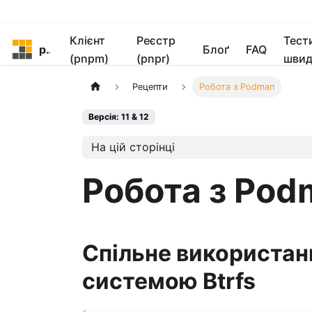
Клієнт
Реєстр
Тест
pnpm
Блоґ
FAQ
(pnpm)
(pnpr)
швид
Рецепти
Робота з Podman
Версія: 11 & 12
На цій сторінці
Робота з Pod
Спільне використан
системою Btrfs