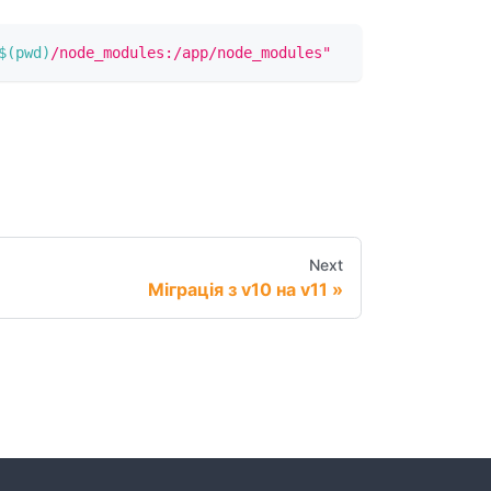
$(
pwd
)
/node_modules:/app/node_modules"
Next
Міграція з v10 на v11