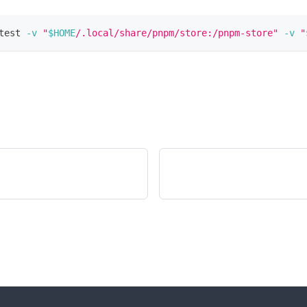
test 
-v
"
$HOME
/.local/share/pnpm/store:/pnpm-store"
-v
"