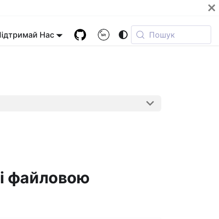
Підтримай Нас
Пошук
 і файловою