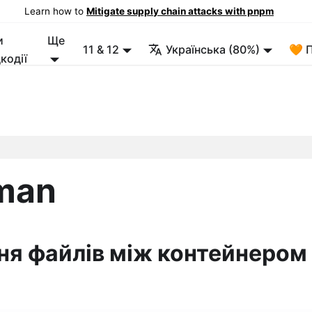
Learn how to
Mitigate supply chain attacks with pnpm
и
Ще
11 & 12
Українська (80%)
🧡 
кодії
man
ня файлів між контейнером