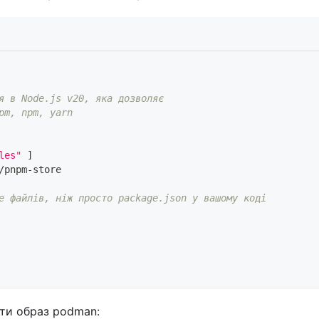
я в Node.js v20, яка дозволяє
pm, npm, yarn
les"
 ]
/pnpm-store
е файлів, ніж просто package.json у вашому коді
ити образ podman: