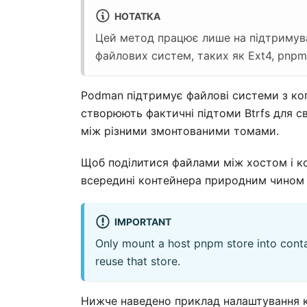
НОТАТКА
Цей метод працює лише на підтримува
файлових систем, таких як Ext4, pnpm
Podman підтримує файлові системи з коп
створюють фактичні підтоми Btrfs для с
між різними змонтованими томами.
Щоб поділитися файлами між хостом і ко
всередині контейнера природним чином 
IMPORTANT
Only mount a host pnpm store into contai
reuse that store.
Нижче наведено приклад налаштування к