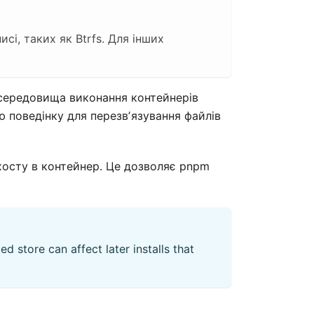
і, таких як Btrfs. Для інших
s середовища виконання контейнерів
 поведінку для перезвʼязування файлів
хосту в контейнер. Це дозволяє pnpm
 store can affect later installs that