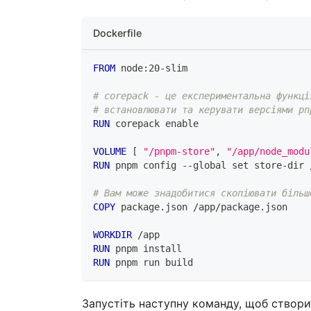
Dockerfile
FROM
 node:20-slim
# corepack - це експериментальна функці
# встановлювати та керувати версіями pn
RUN
 corepack enable
VOLUME
 [ 
"/pnpm-store"
, 
"/app/node_modu
RUN
 pnpm config --global set store-dir 
# Вам може знадобитися скопіювати більш
COPY
 package.json /app/package.json
WORKDIR
 /app
RUN
 pnpm install
RUN
 pnpm run build
Запустіть наступну команду, щоб створ