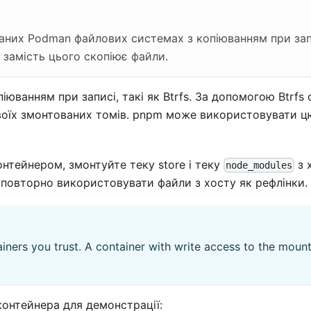
них Podman файлових системах з копіюванням при запис
 замість цього скопіює файли.
іюванням при записі, такі як Btrfs. За допомогою Btrf
воїх змонтованих томів. pnpm може використовувати цю
нтейнером, змонтуйте теку store і теку
з 
node_modules
повторно використовувати файли з хосту як рефлінки.
ners you trust. A container with write access to the mounted
онтейнера для демонстрації: