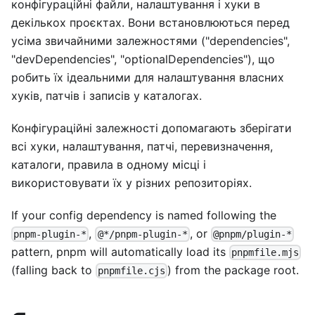
конфігураційні файли, налаштування і хуки в
декількох проєктах. Вони встановлюються перед
усіма звичайними залежностями ("dependencies",
"devDependencies", "optionalDependencies"), що
робить їх ідеальними для налаштування власних
хуків, патчів і записів у каталогах.
Конфігураційні залежності допомагають зберігати
всі хуки, налаштування, патчі, перевизначення,
каталоги, правила в одному місці і
використовувати їх у різних репозиторіях.
If your config dependency is named following the
,
, or
pnpm-plugin-*
@*/pnpm-plugin-*
@pnpm/plugin-*
pattern, pnpm will automatically load its
pnpmfile.mjs
(falling back to
) from the package root.
pnpmfile.cjs