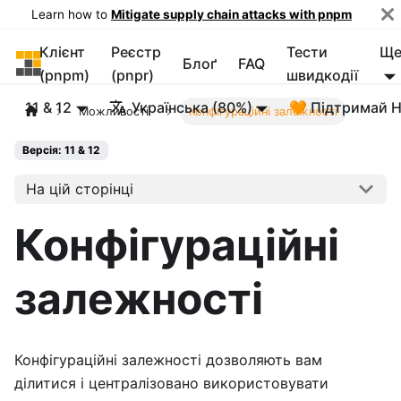
Learn how to
Mitigate supply chain attacks with pnpm
Клієнт
Реєстр
Тести
Щ
pnpm
Блоґ
FAQ
(pnpm)
(pnpr)
швидкодії
11 & 12
Українська (80%)
🧡 Підтримай 
Можливості
Конфігураційні залежності
Версія: 11 & 12
На цій сторінці
Конфігураційні
залежності
Конфігураційні залежності дозволяють вам
ділитися і централізовано використовувати