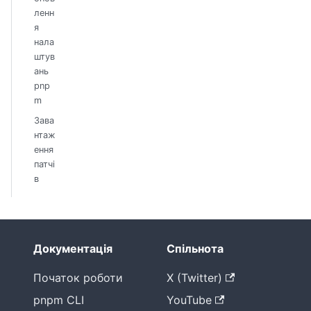
ленн
я
нала
штув
ань
pnp
m
Зава
нтаж
ення
патчі
в
Документація
Спільнота
Початок роботи
X (Twitter)
pnpm CLI
YouTube