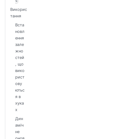
s
Викорис
тання
Вста
новл
ення
зале
жно
стей
, що
вико
рист
ову
ютьс
я в
хука
х
Дин
аміч
не
онов