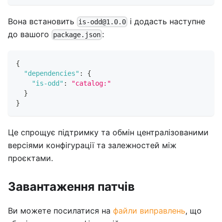
Вона встановить
і додасть наступне
is-odd@1.0.0
до вашого
:
package.json
{
"dependencies"
:
{
"is-odd"
:
"catalog:"
}
}
Це спрощує підтримку та обмін централізованими
версіями конфігурації та залежностей між
проєктами.
Завантаження патчів
Ви можете посилатися на
файли виправлень
, що