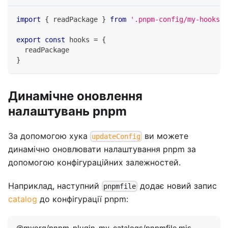
import
{
 readPackage 
}
from
'.pnpm-config/my-hooks'
export
const
 hooks 
=
{
  readPackage
}
Динамічне оновлення
налаштувань pnpm
За допомогою хука
ви можете
updateConfig
динамічно оновлювати налаштування pnpm за
допомогою конфігураційних залежностей.
Наприклад, наступний
додає новий запис
pnpmfile
catalog
до конфігурації pnpm:
@myorg/pnpm-plugin-my-catalogs/pnpmfile.mjs