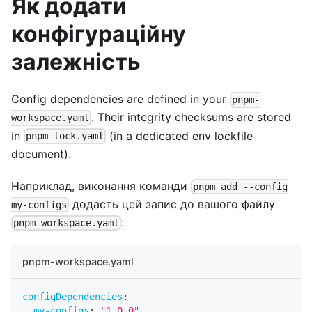
Як додати
конфігураційну
залежність
Config dependencies are defined in your
pnpm-
. Their integrity checksums are stored
workspace.yaml
in
(in a dedicated env lockfile
pnpm-lock.yaml
document).
Наприклад, виконання команди
pnpm add --config
додасть цей запис до вашого файлу
my-configs
:
pnpm-workspace.yaml
pnpm-workspace.yaml
configDependencies
:
my-configs
:
"1.0.0"