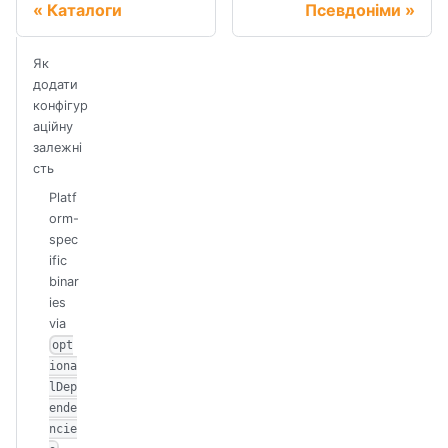
Каталоги
Псевдоніми
Як
додати
конфігур
аційну
залежні
сть
Platf
orm-
spec
ific
binar
ies
via
opt
iona
lDep
ende
ncie