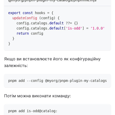
export
const
 hooks 
=
{
updateConfig
(
config
)
{
    config
.
catalogs
.
default
??=
{
}
    config
.
catalogs
.
default
[
'is-odd'
]
=
'1.0.0'
return
 config
}
}
Якщо ви встановлюєте його як конфігураційну
залежність:
pnpm add --config @myorg/pnpm-plugin-my-catalogs
Потім можна виконати команду:
pnpm add is-odd@catalog: