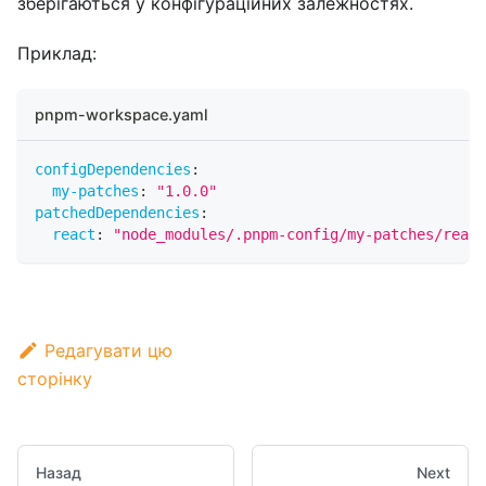
зберігаються у конфігураційних залежностях.
Приклад:
pnpm-workspace.yaml
configDependencies
:
my-patches
:
"1.0.0"
patchedDependencies
:
react
:
"node_modules/.pnpm-config/my-patches/react
Редагувати цю
сторінку
Назад
Next