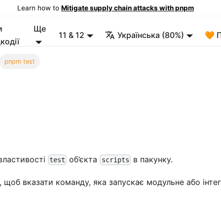
Learn how to
Mitigate supply chain attacks with pnpm
и
Ще
11 & 12
Українська (80%)
🧡 
кодії
pnpm test
 властивості
об’єкта
в пакунку.
test
scripts
, щоб вказати команду, яка запускає модульне або інте