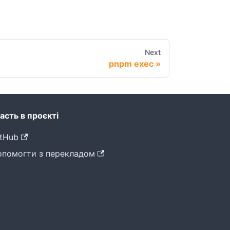
Next
pnpm exec
асть в проєкті
tHub
опомогти з перекладом