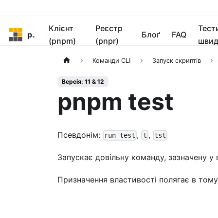
Клієнт
Реєстр
Тест
pnpm
Блоґ
FAQ
(pnpm)
(pnpr)
швид
Команди CLI
Запуск скриптів
Версія: 11 & 12
pnpm test
Псевдонім:
,
,
run test
t
tst
Запускає довільну команду, зазначену у
Призначення властивості полягає в тому