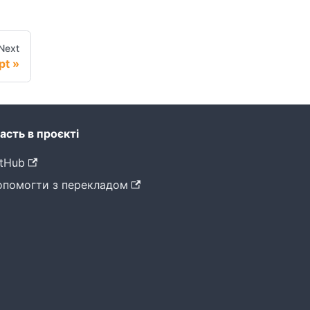
Next
pt
асть в проєкті
tHub
опомогти з перекладом