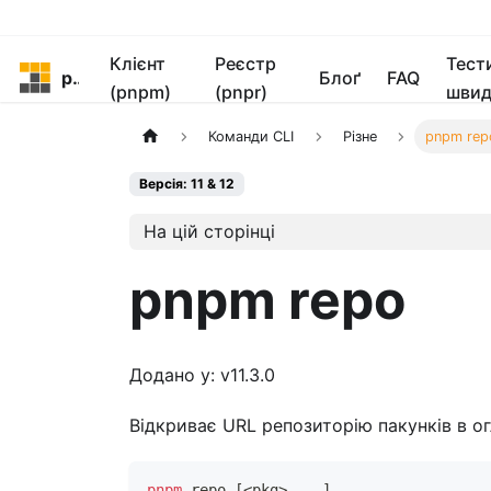
Клієнт
Реєстр
Тест
pnpm
Блоґ
FAQ
(pnpm)
(pnpr)
швид
Команди CLI
Різне
pnpm rep
Версія: 11 & 12
На цій сторінці
pnpm repo
Додано у: v11.3.0
Відкриває URL репозиторію пакунків в ог
pnpm
 repo 
[
<
pkg
>
..
.
]