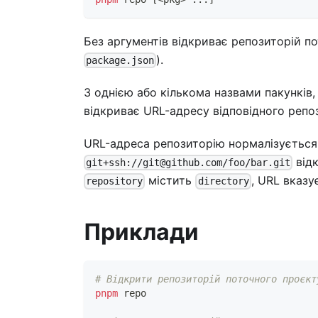
Без аргументів відкриває репозиторій п
).
package.json
З однією або кількома назвами пакунків
відкриває URL-адресу відповідного репо
URL-адреса репозиторію нормалізується 
від
git+ssh://git@github.com/foo/bar.git
містить
, URL вказу
repository
directory
Приклади
# Відкрити репозиторій поточного проєкт
pnpm
 repo