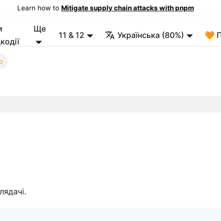
Learn how to
Mitigate supply chain attacks with pnpm
и
Ще
11 & 12
Українська (80%)
🧡 
кодії
o
лядачі.