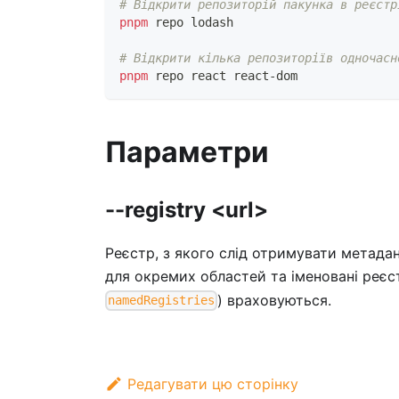
# Відкрити репозиторій пакунка в реєстр
pnpm
 repo lodash
# Відкрити кілька репозиторіїв одночасн
pnpm
 repo react react-dom
Параметри
--registry <url>
Реєстр, з якого слід отримувати метадан
для окремих областей та іменовані реє
) враховуються.
namedRegistries
Редагувати цю сторінку