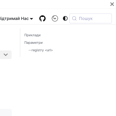
Підтримай Нас
Пошук
Приклади
Параметри
--registry <url>