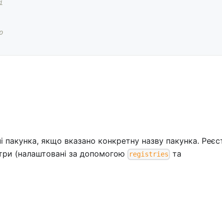
і
о
і пакунка, якщо вказано конкретну назву пакунка. Реєс
стри (налаштовані за допомогою
та
registries