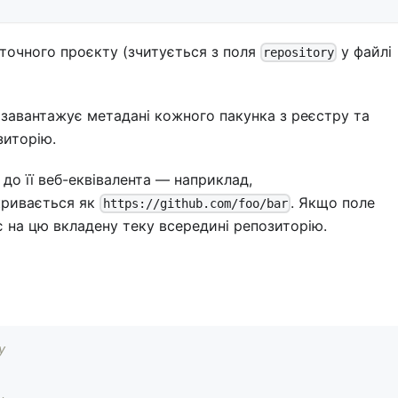
оточного проєкту (зчитується з поля
у файлі
repository
, завантажує метадані кожного пакунка з реєстру та
зиторію.
до її веб-еквівалента — наприклад,
кривається як
. Якщо поле
https://github.com/foo/bar
є на цю вкладену теку всередині репозиторію.
у