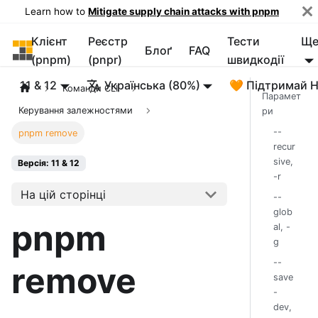
Learn how to
Mitigate supply chain attacks with pnpm
Клієнт
Реєстр
Тести
Щ
pnpm
Блоґ
FAQ
(pnpm)
(pnpr)
швидкодії
11 & 12
Українська (80%)
🧡 Підтримай 
Команди CLI
Парамет
Керування залежностями
ри
--
pnpm remove
recur
sive,
Версія: 11 & 12
-r
На цій сторінці
--
glob
pnpm
al, -
g
--
remove
save
-
dev,