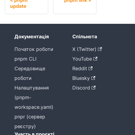
update
Документація
Спільнота
Початок роботи
X (Twitter)
pnpm CLI
YouTube
Середовище
Reddit
роботи
Bluesky
Налаштування
Discord
(pnpm-
workspace.yaml)
pnpr (сервер
реєстру)
Участь в проєкті