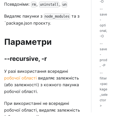
-D
Псевдоніми:
,
,
rm
uninstall
un
--
save
Видаляє пакунки з
та з
node_modules
-
`package.json проєкту.
opti
onal,
-O
Параметри
--
save
-
--recursive, -r
prod
, -P
У разі використання всередині
--
робочої області
видаляє залежність
filter
<pac
(або залежності) з кожного пакунка
kage
робочої області.
_sele
ctor
При використанні не всередині
>
робочої області, видаляє залежність