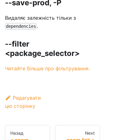
--save-prod, -P
Видаляє залежність тільки з
.
dependencies
--filter
<package_selector>
Читайте більше про фільтрування.
Редагувати
цю сторінку
Назад
Next
pnpm
pnpm link