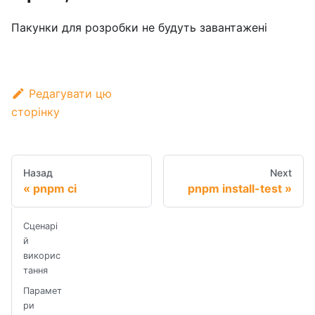
Пакунки для розробки не будуть завантажені
Редагувати цю
сторінку
Назад
Next
pnpm ci
pnpm install-test
Сценарі
й
викорис
тання
Парамет
ри