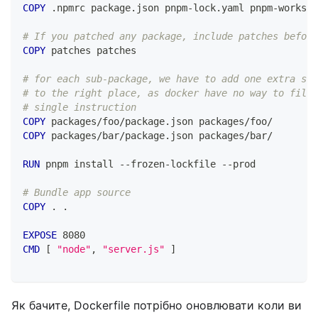
COPY
 .npmrc package.json pnpm-lock.yaml pnpm-workspa
# If you patched any package, include patches before
COPY
 patches patches
# for each sub-package, we have to add one extra ste
# to the right place, as docker have no way to filte
# single instruction
COPY
 packages/foo/package.json packages/foo/
COPY
 packages/bar/package.json packages/bar/
RUN
 pnpm install --frozen-lockfile --prod
# Bundle app source
COPY
 . .
EXPOSE
 8080
CMD
 [ 
"node"
, 
"server.js"
 ]
Як бачите, Dockerfile потрібно оновлювати коли ви