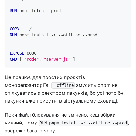
RUN
 pnpm fetch --prod
COPY
 . ./
RUN
 pnpm install -r --offline --prod
EXPOSE
 8080
CMD
 [ 
"node"
, 
"server.js"
 ]
Це працює для простих проєктів і
монорепозиторіїв,
змусить pnpm не
--offline
спілкуватись з реєстром пакунків, бо усі потрібні
пакунки вже присутні в віртуальному сховищі.
Поки файл блокування не змінено, кеш збірки
чинний, тому
,
RUN pnpm install -r --offline --prod
збереже багато часу.