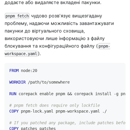
додаєте або видаляєте вкладені пакунки.
чудово розвʼязує вищезгадану
pnpm fetch
проблему, надаючи можливість завантажувати
пакунки до віртуального сховища,
використовуючи лише інформацію з файлу
блокування та конфігураційного файлу (
pnpm-
).
workspace.yaml
FROM
 node:20
WORKDIR
 /path/to/somewhere
RUN
 corepack enable pnpm && corepack install -g pnpm
# pnpm fetch does require only lockfile
COPY
 pnpm-lock.yaml pnpm-workspace.yaml ./
# If you patched any package, include patches before
COPY
 patches patches