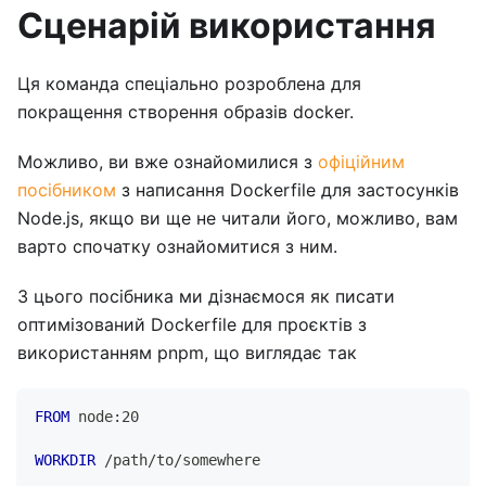
Сценарій використання
Ця команда спеціально розроблена для
покращення створення образів docker.
Можливо, ви вже ознайомилися з
офіційним
посібником
з написання Dockerfile для застосунків
Node.js, якщо ви ще не читали його, можливо, вам
варто спочатку ознайомитися з ним.
З цього посібника ми дізнаємося як писати
оптимізований Dockerfile для проєктів з
використанням pnpm, що виглядає так
FROM
 node:20
WORKDIR
 /path/to/somewhere