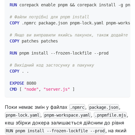
RUN
 corepack enable pnpm && corepack install -g pnpm
# Файли потрібні для pnpm install
COPY
 .npmrc package.json pnpm-lock.yaml pnpm-workspa
# Якщо ви виправили якийсь пакунок, також додайте па
COPY
 patches patches
RUN
 pnpm install --frozen-lockfile --prod
# Вихідний код застосунку в пакунку
COPY
 . .
EXPOSE
 8080
CMD
 [ 
"node"
, 
"server.js"
 ]
Поки немає змін у файлах
,
,
.npmrc
package.json
,
,
,
pnpm-lock.yaml
pnpm-workspace.yaml
.pnpmfile.mjs
кеш збірки докера залишається дійсним до рівня
, на який
RUN pnpm install --frozen-lockfile --prod