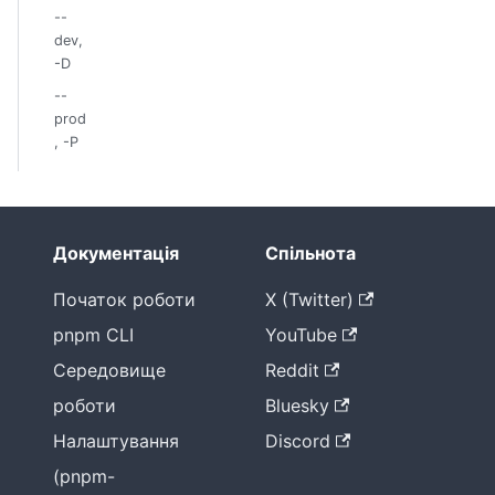
--
dev,
-D
--
prod
, -P
Документація
Спільнота
Початок роботи
X (Twitter)
pnpm CLI
YouTube
Середовище
Reddit
роботи
Bluesky
Налаштування
Discord
(pnpm-