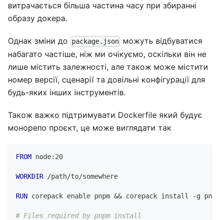
витрачається більша частина часу при збиранні
образу докера.
Однак зміни до
можуть відбуватися
package.json
набагато частіше, ніж ми очікуємо, оскільки він не
лише містить залежності, але також може містити
номер версії, сценарії та довільні конфігурації для
будь-яких інших інструментів.
Також важко підтримувати Dockerfile який будує
монорепо проєкт, це може виглядати так
FROM
 node:20
WORKDIR
 /path/to/somewhere
RUN
 corepack enable pnpm && corepack install -g pnpm
# Files required by pnpm install