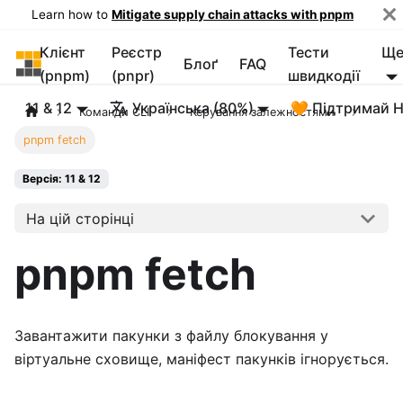
Learn how to
Mitigate supply chain attacks with pnpm
Клієнт
Реєстр
Тести
Щ
pnpm
Блоґ
FAQ
(pnpm)
(pnpr)
швидкодії
11 & 12
Українська (80%)
🧡 Підтримай 
Команди CLI
Керування залежностями
pnpm fetch
Версія: 11 & 12
На цій сторінці
pnpm fetch
Завантажити пакунки з файлу блокування у
віртуальне сховище, маніфест пакунків ігнорується.